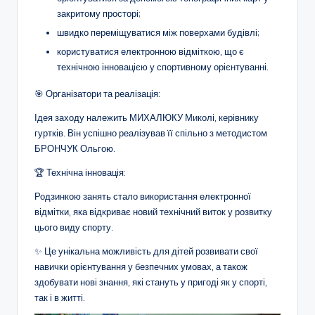
а
закритому просторі;
н
швидко переміщуватися між поверхами будівлі;
н
користуватися електронною відміткою, що є
я
технічною інновацією у спортивному орієнтуванні.
т
🎯 Організатори та реалізація:
а
Ідея заходу належить МИХАЛЮКУ Миколі, керівнику
гуртків. Він успішно реалізував її спільно з методистом
п
БРОНЧУК Ольгою.
о
🏆 Технічна інновація:
з
Родзинкою занять стало використання електронної
а
відмітки, яка відкриває новий технічний виток у розвитку
цього виду спорту.
ш
✨ Це унікальна можливість для дітей розвивати свої
кі
навички орієнтування у безпечних умовах, а також
л
здобувати нові знання, які стануть у пригоді як у спорті,
так і в житті.
ь