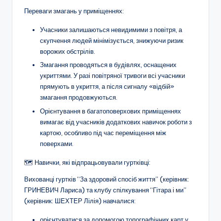
о
Переваги змагань у приміщеннях:
т
Учасники залишаються невидимими з повітря, а
и
скупчення людей мінімізується, знижуючи ризик
ворожих обстрілів.
ч
Змагання проводяться в будівлях, оснащених
н
укриттями. У разі повітряної тривоги всі учасники
прямують в укриття, а після сигналу «відбій»
о
змагання продовжуються.
г
Орієнтування в багатоповерхових приміщеннях
о
вимагає від учасників додаткових навичок роботи з
картою, особливо під час переміщення між
в
поверхами.
и
🗺️ Навички, які відпрацьовували гуртківці:
х
Вихованці гуртків “За здоровий спосіб життя” (керівник:
о
ГРИНЕВИЧ Лариса) та клубу спілкування “Гітара і ми”
(керівник: ШЕХТЕР Лілія) навчалися:
в
орієнтуватися за допомогою топографічних карт у