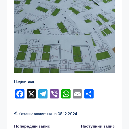
Поділитися:
F
X
T
Vi
W
E
П
a
el
b
h
m
о
c
e
er
a
ai
ді
Останнє оновлення на 05.12.2024
e
gr
ts
l
л
Навігація
Попередній запис
Наступний запис