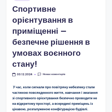
і
у
Спортивне
о
н
орієнтування в
а
приміщенні —
л
безпечне рішення в
ь
н
умовах воєнного
о
стану!
-
п
Немає коментарів
03.12.2024
а
У час, коли сигнали про повітряну небезпеку стали
т
частиною повсякденного життя, навчання і змагання
зі спортивного орієнтування безпечно проводити не
р
на відкритому просторі, а всередині приміщень із
і
цікавою, розгалуженою конфігурацією будівлі.