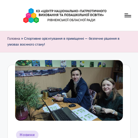
Перейти
до
К
вмісту
З
Головна
»
Спортивне орієнтування в приміщенні — безпечне рішення в
умовах воєнного стану!
"
Ц
е
н
т
р
н
а
ц
Опубліковано
Новини