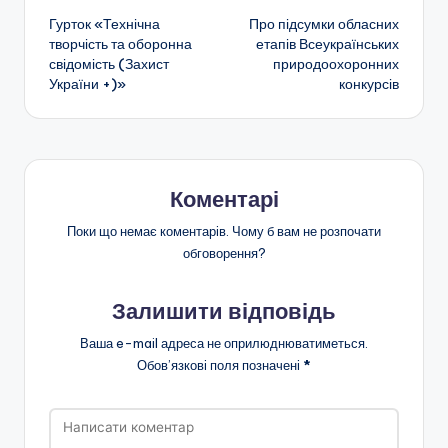
b
a
A
и
Гурток «Технічна
Про підсумки обласних
o
m
p
т
по
творчість та оборонна
етапів Всеукраїнських
o
p
и
свідомість (Захист
природоохоронних
запису
України +)»
конкурсів
k
с
я
Коментарі
Поки що немає коментарів. Чому б вам не розпочати
обговорення?
Залишити відповідь
Ваша e-mail адреса не оприлюднюватиметься.
Обов’язкові поля позначені
*