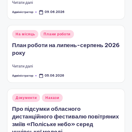
а
Читати далі
н
Адміністратор
09.06.2026
Опубліковано
н
я
Опубліковано
На місяць
Плани роботи
т
у
План роботи на липень-серпень 2026
а
року
п
Читати далі
о
Адміністратор
05.06.2026
з
Опубліковано
а
ш
Опубліковано
Документи
Накази
у
кі
Про підсумки обласного
л
дистанційного фестивалю повітряних
зміїв «Поліське небо» серед
ь
учнівської молоді