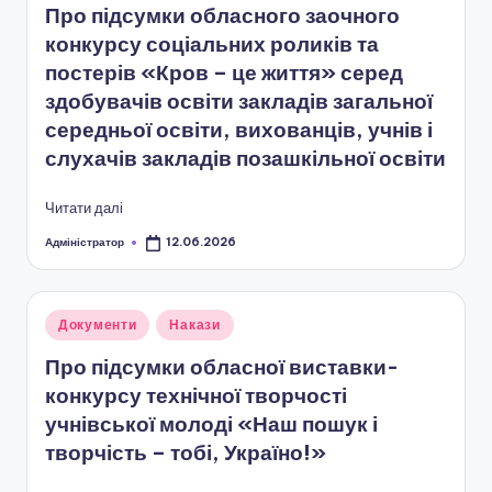
Про підсумки обласного заочного
о
конкурсу соціальних роликів та
т
постерів «Кров – це життя» серед
и
здобувачів освіти закладів загальної
ч
середньої освіти, вихованців, учнів і
слухачів закладів позашкільної освіти
н
о
Читати далі
г
Адміністратор
12.06.2026
Опубліковано
о
в
Опубліковано
Документи
Накази
и
у
Про підсумки обласної виставки-
х
конкурсу технічної творчості
о
учнівської молоді «Наш пошук і
творчість – тобі, Україно!»
в