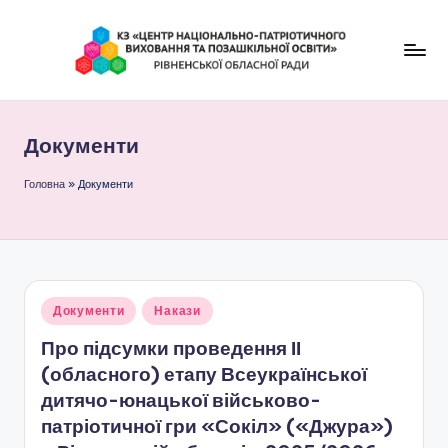
Перейти
до
К
вмісту
З
Документи
"
Ц
Головна
»
Документи
е
н
т
Опубліковано
Документи
Накази
р
у
Про підсумки проведення ІІ
н
(обласного) етапу Всеукраїнської
а
дитячо-юнацької військово-
ц
патріотичної гри «Сокіл» («Джура»)