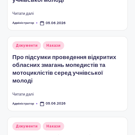
н
о
Читати далі
ї
Адміністратор
05.06.2026
Опубліковано
о
с
Опубліковано
Документи
Накази
у
в
Про підсумки проведення відкритих
іт
обласних змагань мопедистів та
мотоциклістів серед учнівської
и
молоді
"
Р
Читати далі
і
Адміністратор
05.06.2026
Опубліковано
в
н
Опубліковано
Документи
Накази
е
у