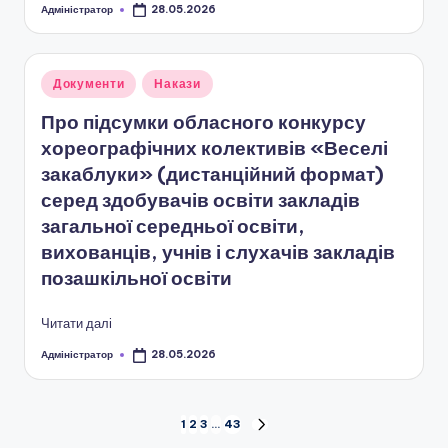
ї
Адміністратор
28.05.2026
Опубліковано
р
а
Опубліковано
Документи
Накази
д
у
Про підсумки обласного конкурсу
и
хореографічних колективів «Веселі
закаблуки» (дистанційний формат)
серед здобувачів освіти закладів
загальної середньої освіти,
вихованців, учнів і слухачів закладів
позашкільної освіти
Читати далі
Адміністратор
28.05.2026
Опубліковано
Пагінація
1
2
3
…
43
НАСТУПНА