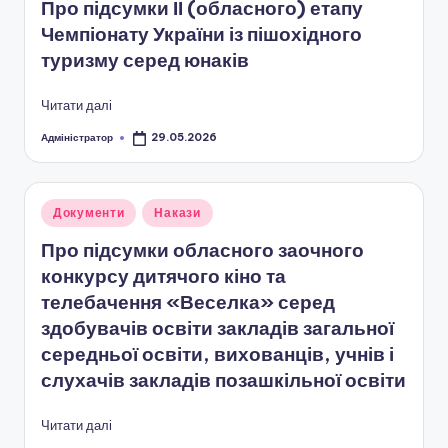
Про підсумки ІІ (обласного) етапу
н
Чемпіонату України із пішохідного
с
туризму серед юнаків
ь
Читати далі
к
Адміністратор
29.05.2026
Опубліковано
о
ї
Опубліковано
Документи
Накази
о
у
Про підсумки обласного заочного
б
конкурсу дитячого кіно та
л
телебачення «Веселка» серед
а
здобувачів освіти закладів загальної
середньої освіти, вихованців, учнів і
с
слухачів закладів позашкільної освіти
н
о
Читати далі