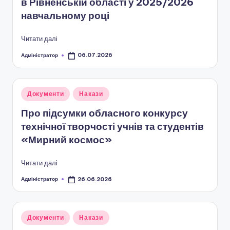
і
в Рівненській області у 2025/2026
навчальному році
о
н
Читати далі
а
Адміністратор
06.07.2026
Опубліковано
л
ь
Опубліковано
Документи
Накази
н
у
Про підсумки обласного конкурсу
о
технічної творчості учнів та студентів
-
«Мирний космос»
п
Читати далі
а
Адміністратор
26.06.2026
Опубліковано
т
р
Опубліковано
Документи
Накази
і
у