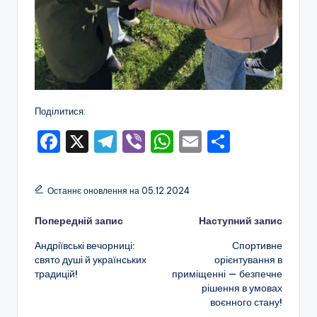
Поділитися:
F
X
T
Vi
W
E
П
a
el
b
h
m
о
c
e
er
a
ai
ді
Останнє оновлення на 05.12.2024
e
gr
ts
l
л
Навігація
Попередній запис
Наступний запис
b
a
A
и
Андріївські вечорниці:
Спортивне
o
m
p
т
по
свято душі й українських
орієнтування в
o
p
и
традицій!
приміщенні — безпечне
запису
рішення в умовах
k
с
воєнного стану!