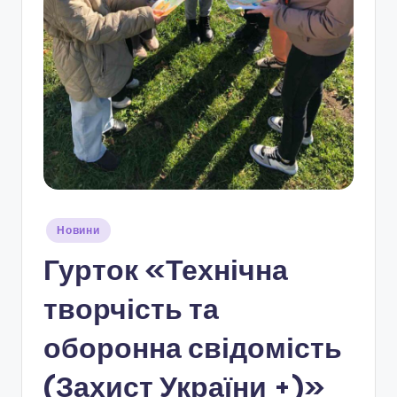
і
о
н
а
л
ь
н
о
Опубліковано
Новини
-
у
Гурток «Технічна
п
а
творчість та
т
оборонна свідомість
р
(Захист України +)»
і