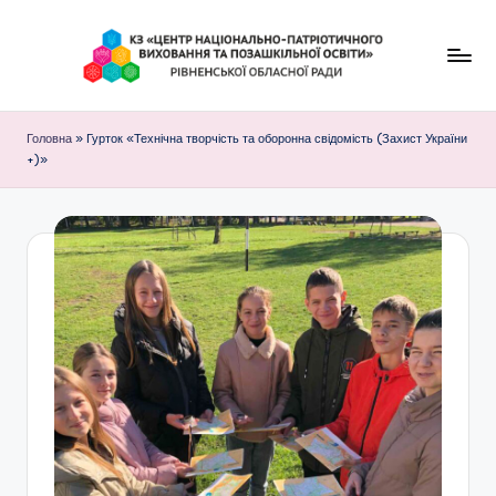
Перейти
до
К
вмісту
З
Головна
»
Гурток «Технічна творчість та оборонна свідомість (Захист України
+)»
"
Ц
е
н
т
р
н
а
ц