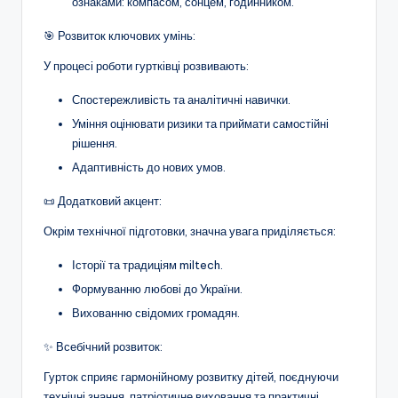
а
ознаками: компасом, сонцем, годинником.
н
🎯 Розвиток ключових умінь:
н
У процесі роботи гуртківці розвивають:
я
Спостережливість та аналітичні навички.
т
Уміння оцінювати ризики та приймати самостійні
а
рішення.
Адаптивність до нових умов.
п
о
📜 Додатковий акцент:
з
Окрім технічної підготовки, значна увага приділяється:
а
Історії та традиціям miltech.
ш
Формуванню любові до України.
Вихованню свідомих громадян.
кі
л
✨ Всебічний розвиток:
ь
Гурток сприяє гармонійному розвитку дітей, поєднуючи
технічні знання, патріотичне виховання та практичні