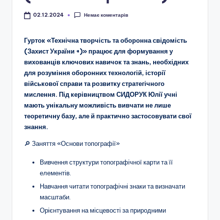
о
Немає коментарів
02.12.2024
т
и
Гурток «Технічна творчість та оборонна свідомість
(Захист України +)» працює для формування у
ч
вихованців ключових навичок та знань, необхідних
н
для розуміння оборонних технологій, історії
військової справи та розвитку стратегічного
о
мислення. Під керівництвом СИДОРУК Юлії учні
г
мають унікальну можливість вивчати не лише
теоретичну базу, але й практично застосовувати свої
о
знання.
в
🔎 Заняття «Основи топографії»
и
Вивчення структури топографічної карти та її
х
елементів.
о
Навчання читати топографічні знаки та визначати
масштаби.
в
Орієнтування на місцевості за природними