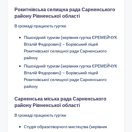
ї
Рокитнівська селищна рада Сарненського
р
району Рівненської області
а
В громаді працюють гуртки:
д
Пішохідний туризм
(керівник гуртка ЄРЕМЕЙЧУК
и
Віталій Федорович) –
Борівський ліцей
Рокитнівської селищної ради Сарненського
району
Пішохідний туризм
(керівник гуртка ЄРЕМЕЙЧУК
Віталій Федорович) –
Борівський ліцей
Рокитнівської селищної ради Сарненського
району
Сарненська міська рада Сарненського
району Рівненської області
В громаді працюють гуртки:
Студія образотворчого мистецтва (керівник