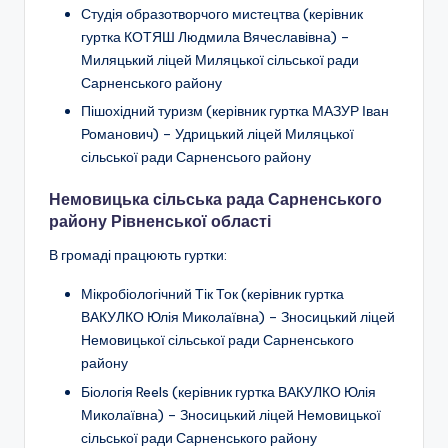
Студія образотворчого мистецтва (керівник
н
гуртка КОТЯШ Людмила Вячеславівна) –
с
Миляцький ліцей Миляцької сільської ради
Сарненського району
ь
Пішохідний туризм
(керівник гуртка МАЗУР Іван
к
Романович) –
Удрицький ліцей Миляцької
о
сільської ради Сарненсього району
ї
Немовицька сільська рада Сарненського
району Рівненської області
о
б
В громаді працюють гуртки:
л
Мікробіологічний Тік Ток
(керівник гуртка
ВАКУЛКО Юлія Миколаївна) – Зносицький ліцей
а
Немовицької сільської ради Сарненського
с
району
н
Біологія Reels
(керівник гуртка ВАКУЛКО Юлія
Миколаївна) – Зносицький ліцей Немовицької
о
сільської ради Сарненського району