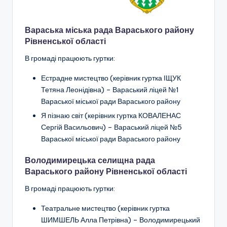
і
о
Вараська міська рада Вараського району
н
Рівненської області
а
В громаді працюють гуртки:
л
Естрадне мистецтво (керівник гуртка ІЩУК
ь
Тетяна Леонідівна) – Вараський ліцей №1
н
Вараської міської ради Вараського району
Я пізнаю світ (керівник гуртка КОВАЛЕНАС
о
Сергій Васильович) – Вараський ліцей №5
-
Вараської міської ради Вараського району
п
Володимирецька селищна рада
а
Вараського району Рівненської області
т
В громаді працюють гуртки:
р
Театральне мистецтво (керівник гуртка
і
ШИМШЕЛЬ Алла Петрівна) – Володимирецький