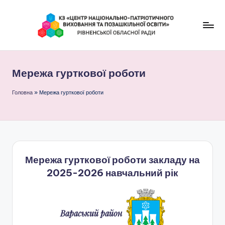
Перейти
до
К
вмісту
З
Мережа гурткової роботи
"
Ц
Головна
»
Мережа гурткової роботи
е
н
т
Мережа гурткової роботи закладу на
р
2025-2026 навчальний рік
н
а
ц
Вараський район