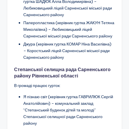
гуртка ШАДЮК Алла Володимирівна) –
Любиковицький ліцей Сарненської міської ради
Сарненського району
Паперопластика (керівник гуртка ЖАКУН Тетяна
Миколаївна) – Любиковицький ліцей
Сарненської міської ради Сарненського району
Джура
(керівник гуртка КОМАР Ніна Василівна)
–
Коростський ліцей Сарненської міської ради
Сарненського району
Степанської селищна рада Сарненського
району Рівненської області
В громаді працює гурток:
Я пізнаю світ
(керівник гуртка ГАВРИЛЮК Сергій
Анатолійович) –
комунальний заклад
“Степанський будинок дітей та молоді”
Степанської селищної ради Сарненського
району