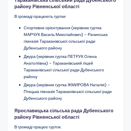
Тараканівська сільський рада Дубенського
району Рівненської області
В громаді працюють гуртки:
Спортивне орієнтування
(керівник гуртка
МАРЧУК Василь Миколайович) –
Рачинська
гімназія Тараканівської сільської ради
Дубенського району
Джура
(керівник гуртка ПЕТРУК Олена
Анатоліївна) –
Тараканівський ліцей
Тараканівської сільської ради Дубенського
району
Джура
(керівник гуртка
ЖМИРОВА Наталія
) –
Птицька гімназія Тараканівської сільської ради
Дубенського району
Ярославицька сільська рада Дубенського
району Рівненської області
В громаді працює гурток: