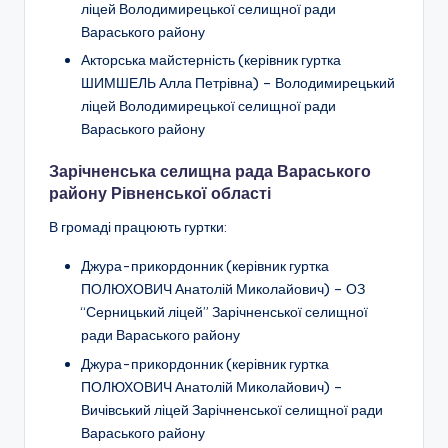
ліцей Володимирецької селищної ради
о
Вараського району
т
Акторська майстерність (керівник гуртка
и
ШИМШЕЛЬ Алла Петрівна) – Володимирецький
ліцей Володимирецької селищної ради
ч
Вараського району
н
Зарічненська селищна рада Вараського
о
району Рівненської області
г
В громаді працюють гуртки:
о
Джура-прикордонник (керівник гуртка
в
ПОЛЮХОВИЧ Анатолій Миколайович
) – ОЗ
и
“Серницький ліцей” Зарічненської селищної
ради Вараського району
х
Джура-прикордонник (керівник гуртка
о
ПОЛЮХОВИЧ Анатолій Миколайович
) –
Вичівський ліцей Зарічненської селищної ради
в
Вараського району