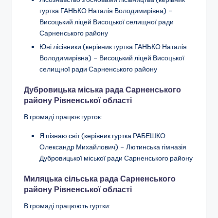
н
гуртка ГАНЬКО Наталія Володимирівна) –
о
Висоцький ліцей Висоцької селищної ради
Сарненського району
ї
Юні лісівники
(керівник гуртка ГАНЬКО Наталія
о
Володимирівна) – Висоцький ліцей Висоцької
с
селищної ради Сарненського району
в
Дубровицька міська рада Сарненського
району Рівненської області
іт
В громаді працює гурток:
и
"
Я пізнаю світ (керівник гуртка РАБЕШКО
Олександр Михайлович) –
Лютинська гімназія
Р
Дубровицької міської ради Сарненського району
і
Миляцька сільська рада Сарненського
в
району Рівненської області
н
В громаді працюють гуртки:
е