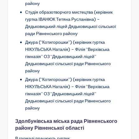
району
Студія образотворчого мистецтва (керівник
гуртка ІВАНЮК Тетяна Русланівна) –
Дядьковицький ліцей Дядьковицької сільської
ради Рівненського району
Джура (“Котигорошки”)
(керівник гуртка
НІКУЛЬСЬКА Наталія) –
Філія “Верхівська
гімназія” ОЗ “Дядьковицький ліцей”
Дядьковицької сільської ради Рівненського
району
Джура (“Котигорошки”)
(керівник гуртка
НІКУЛЬСЬКА Наталія) –
Філія “Верхівська
гімназія” ОЗ “Дядьковицький ліцей”
Дядьковицької сільської ради Рівненського
району
Здолбунівська міська рада Рівненського
району Рівненської області
В громаді працюють гуртки: