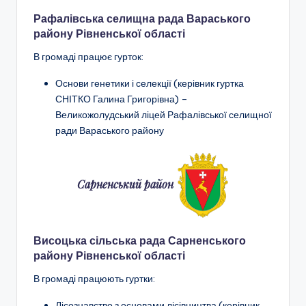
а
Рафалівська селищна рада Вараського
н
району Рівненської області
н
В громаді працює гурток:
я
Основи генетики і селекції (керівник гуртка
т
СНІТКО Галина Григорівна) –
а
Великожолудський ліцей Рафалівської селищної
ради Вараського району
п
о
з
Сарненський район
а
ш
Висоцька сільська рада Сарненського
кі
району Рівненської області
л
В громаді працюють гуртки:
ь
Лісознавство з основами лісівництва
(керівник