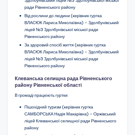
Здолбунівський ліцей №3 Здолбунівської міської
ради Рівненського району
Від рослини до людини
(керівник гуртка
ВЛАСЮК Лариса Миколаївна) –
Здолбунівський
ліцей №3 Здолбунівської міської ради
Рівненського району
За здоровий спосіб життя
(керівник гуртка
ВЛАСЮК Лариса Миколаївна) –
Здолбунівський
ліцей №3 Здолбунівської міської ради
Рівненського району
Клеванська селищна рада Рівненського
району Рівненської області
В громаді працюють гуртки:
Пішохідний туризм
(керівник гуртка
САМБОРСЬКА Надія Макарівна) –
Оржівський
ліцей Клеванської селищної ради Рівненського
району