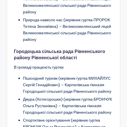
Великоомелянської сільської ради Рівненського
району
Природа навколо нас (керівник гуртка ПРОРОК
Тетяна Зеновіївна) – Великоомелянський ліцей
Великоомелянської сільської ради Рівненського
району
Городоцька сільська рада Рівненського
району Рівненської області
В громаді працюють гуртки:
Пішохідний туризм
(керівник гуртка МИХАЙЛУС
Сергій Генадійович) –
Карпилівська гімназія
Городоцької сільської ради Рівненського району
Джура (Котигорошки)
(керівник гуртка БРОНЧУК
Ольга Русланівна) –
Карпилівська гімназія
Городоцької сільської ради
Рівненського району
Спортитвне орієнтування
(керівник гуртка
БРОНЧУК Ольга Русланівна) – Карпилівська