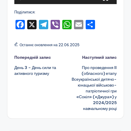
г
н
р
Поділитися:
а
с
в
F
X
T
Vi
W
E
П
ь
а
a
el
b
h
m
о
ч
к
c
e
er
a
ai
ді
о
Останнє оновлення на 22.06.2025
e
gr
ts
l
л
ї
Навігація
Попередній запис
Наступний запис
b
a
A
и
о
День 3 – День сили та
Про проведення II
o
m
p
т
по
активного туризму
(обласного) етапу
б
o
p
и
Всеукраїнської дитячо-
запису
л
юнацької військово-
k
с
патріотичної гри
а
я
«Сокіл» («Джура») у
2024/2025
с
навчальному році
н
о