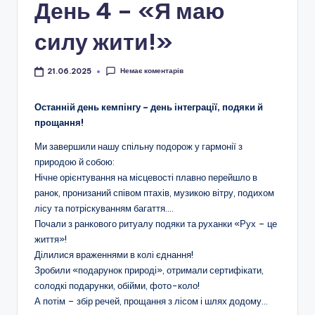
і
День 4 – «Я маю
о
силу жити!»
н
а
Немає коментарів
21.06.2025
л
Останній день кемпінгу – день інтеграції, подяки й
ь
прощання!
н
Ми завершили нашу спільну подорож у гармонії з
о
природою й собою:
Нічне орієнтування на місцевості плавно перейшло в
-
ранок, пронизаний співом птахів, музикою вітру, подихом
п
лісу та потріскуванням багаття….
Почали з ранкового ритуалу подяки та руханки «Рух – це
а
життя»!
т
Ділилися враженнями в колі єднання!
Зробили «подарунок природі», отримали сертифікати,
р
солодкі подарунки, обійми, фото-коло!
і
А потім – збір речей, прощання з лісом і шлях додому…