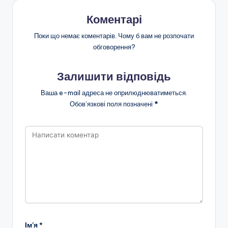
ї
Коментарі
р
а
Поки що немає коментарів. Чому б вам не розпочати
обговорення?
д
и
Залишити відповідь
Ваша e-mail адреса не оприлюднюватиметься.
Обов’язкові поля позначені
*
Ім'я
*