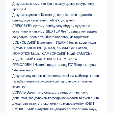
о
Дякуємо кожному, хто був з нами у цьому ресурсному
просторі!
т
Дякуємо гармонійній команді організаторів педагогів-
и
однодумців насичених любов’ю до дітей:
АЛЕКСЄЄВУ Артему, завідувачу відділу художньо-
ч
естетичного напряму, ШЕХТЕР Лілії, завідувачу відділу
н
соціально-реабілітаційного напряму, методистам:
БОБРОВСЬКІЙ Валентині, ТИШКУН Тетяні, керівникам
о
гуртків: ВАЛЬКОВЕЦЬ Аллі, КАЗАКОВІЙ Наталії,
г
МОМОТЮК Марії, , САМБОРСЬКІЙ Надії, САМУСЬ-
УЗДОВСЬКІЙ Надії, КОВАЛЕНАСУ Сергію.
о
ЯРМОЛОВИЧ Наталії, представниці ГО”Лікарні клоуни
в
“Червоні носи”
Дякуємо науковцям які провели тренінги, майстер-класи
и
та забезпечили психологічною підтримкою учасників
х
кемпінгу:
СОКАЛЬ Валентині, кандидату педагогічних наук,
о
доцентом, завідувачем кафедри психології та суспільних
в
дисциплін інституту економіки та менеджменту НУВГП
СМОЛЬСЬКІЙ Людмилі, кандидату психологічних наук,