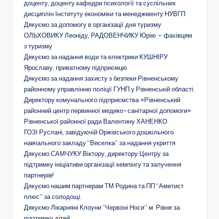
а
доценту, доценту кафедри психології та суспільних
н
дисциплін Інституту економіки та менеджменту НУВГП
Дякуємо за допомогу в організації дня туризму
н
ОЛЬХОВИКУ Леоніду, РАДОВЕНЧИКУ Юрію – фахівцям
я
з туризму
Дякуємо за надання води та електрики КУШНІРУ
т
Ярославу, приватному підприємцю.
а
Дякуємо за надання захисту з безпеки Рівненському
районному управлінню поліції ГУНП у Рівненській області.
п
Директору комунального підприємства «Рівненський
о
районний центр первинної медико-санітарної допомоги»
Рівненської районної ради Валентину ХАНЕНКО.
з
ГОЗІ Руслані, завідуючій Оржівського дошкільного
а
навчального закладу “Веселка” за надання укриття
Дякуємо САМЧУКУ Віктору, директору Центру за
ш
підтримку ініціативи організації кемпінгу та залучення
кі
партнерів!
Дякуємо нашим партнерам ТМ Родина та ПП “Аметист
л
плюс” за солодощі.
ь
Дякуємо Лікарняні Клоуни “Червоні Носи” м. Рівне за
підтримку дітей.