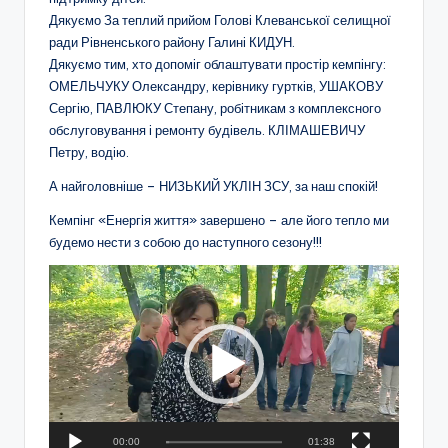
н
Дякуємо За теплий прийом Голові Клеванської селищної
о
ради Рівненського району Галині КИДУН.
Дякуємо тим, хто допоміг облаштувати простір кемпінгу:
ї
ОМЕЛЬЧУКУ Олександру, керівнику гуртків, УШАКОВУ
о
Сергію, ПАВЛЮКУ Степану, робітникам з комплексного
обслуговування і ремонту будівель. КЛІМАШЕВИЧУ
с
Петру, водію.
в
А найголовніше – НИЗЬКИЙ УКЛІН ЗСУ, за наш спокій!
іт
Кемпінг «Енергія життя» завершено – але його тепло ми
и
будемо нести з собою до наступного сезону!!!
"
В
і
Р
д
і
е
о
в
п
н
р
о
е
00:00
01:38