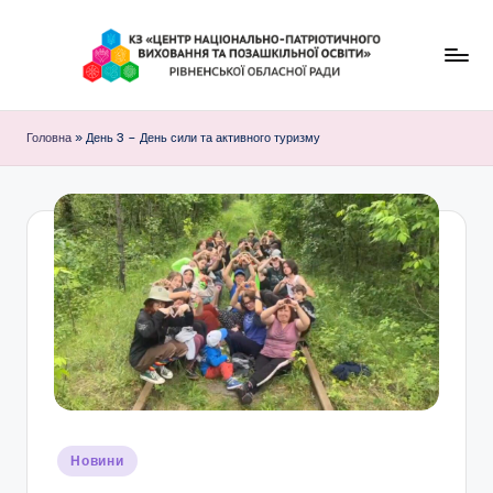
Перейти
до
К
вмісту
З
Головна
»
День 3 – День сили та активного туризму
"
Ц
е
н
т
р
н
а
ц
Опубліковано
Новини
у