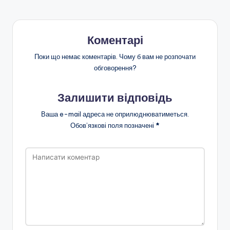
н
k
с
я
о
Коментарі
ї
о
Поки що немає коментарів. Чому б вам не розпочати
обговорення?
с
в
Залишити відповідь
іт
Ваша e-mail адреса не оприлюднюватиметься.
и
Обов’язкові поля позначені
*
"
Р
і
в
н
е