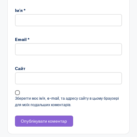
н
Ім'я
*
с
ь
к
Email
*
о
ї
о
Сайт
б
л
а
Зберегти моє ім'я, e-mail, та адресу сайту в цьому браузері
для моїх подальших коментарів.
с
н
о