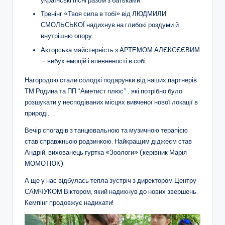
українські пісні разом з батьками.
о
Тренінг «Твоя сила в тобі» від ЛЮДМИЛИ
т
СМОЛЬСЬКОЇ надихнув на глибокі роздуми й
внутрішню опору.
и
Акторська майстерність з АРТЕМОМ АЛЄКСЄЄВИМ
ч
– вибух емоцій і впевненості в собі.
н
Нагородою стали солодкі подарунки від наших партнерів
о
ТМ Родина та ПП “Аметист плюс” , які потрібно було
розшукати у несподіваних місцях вивченої нової локації в
г
природі.
о
Вечір спогадів з танцювальною та музичною терапією
в
став справжньою родзинкою. Найкращим діджеєм став
Андрій, вихованець гуртка «Зоологи» (керівник Марія
и
МОМОТЮК).
х
А ще у нас відбулась тепла зустріч з директором Центру
о
САМЧУКОМ Віктором, який надихнув до нових звершень.
Кемпінг продовжує надихати!
в
В