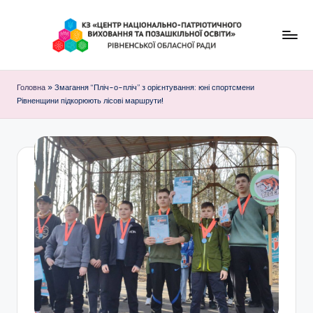
Перейти
до
К
вмісту
З
Головна
»
Змагання “Пліч-о-пліч” з орієнтування: юні спортсмени
Рівненщини підкорюють лісові маршрути!
"
Ц
е
н
т
р
н
а
ц