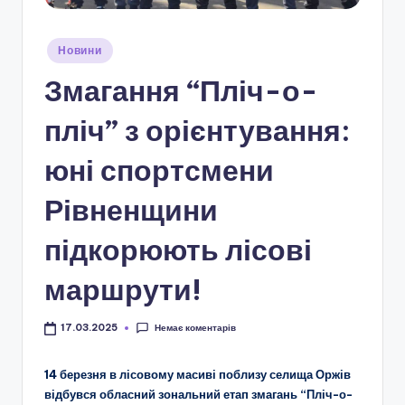
і
о
Опубліковано
Новини
н
у
Змагання “Пліч-о-
а
л
пліч” з орієнтування:
ь
юні спортсмени
н
Рівненщини
о
-
підкорюють лісові
п
маршрути!
а
т
Немає коментарів
17.03.2025
р
14 березня в лісовому масиві поблизу селища Оржів
і
відбувся обласний зональний етап змагань “Пліч-о-