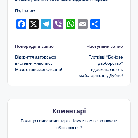
Поділитися:
F
X
T
Vi
W
E
П
a
el
b
h
m
о
c
e
er
a
ai
ді
Навігація
Попередній запис
Наступний запис
e
gr
ts
l
л
Відкриття авторської
Гуртківці “Бойове
по
b
a
A
и
виставки живопису
двоборство”
Максютинської Оксани!
вдосконалюють
o
m
p
т
запису
майстерність у Дубно!
o
p
и
k
с
я
Коментарі
Поки що немає коментарів. Чому б вам не розпочати
обговорення?