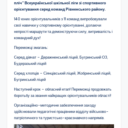
пліч” Всеукраїнської шкільної ліги зі спортивного
о
орієнтування серед команд Рівненського району.
т
140 юних орієнтувальників з 11 команд випробовували
и
свої навички у спортивному орієнтуванні, долаючи
непрості маршрути та демонструючи силу, витривалість і
ч
командний дух!
н
Переможці змагань:
о
Серед дівчат – Деражненський ліцей, Бугринський ОЗ,
г
Будеразький ліцей
о
Серед хлопців – Сіянцівський ліцей, Жобринський ліцей,
в
Бугринський ліцей
и
Наступний крок – обласний етап! Переможці продовжать
боротьбу за звання найкращих орієнтувальників області!
х
Організаційно-методичне забезпечення заходу
о
здійснювали педагогічні працівники відділу військово-
в
патріотичного та туристсько-краєзнавчого напрямів.