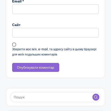
Email
*
н
с
ь
Сайт
к
о
ї
Зберегти моє ім'я, e-mail, та адресу сайту в цьому браузері
для моїх подальших коментарів.
о
б
л
а
с
н
о