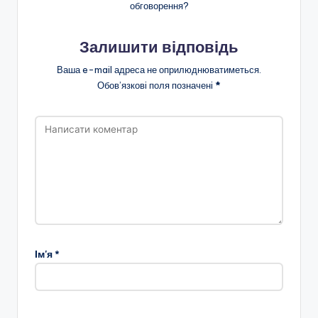
н
обговорення?
о
Залишити відповідь
ї
Ваша e-mail адреса не оприлюднюватиметься.
о
Обов’язкові поля позначені
*
с
в
іт
и
"
Р
і
Ім'я
*
в
н
е