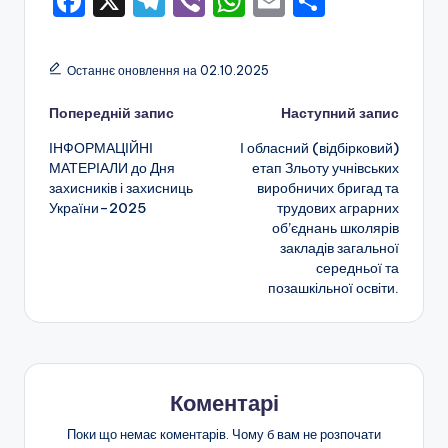
F
X
T
Vi
W
E
П
а
a
el
b
h
m
о
н
c
e
er
a
ai
ді
н
Останнє оновлення на 02.10.2025
e
gr
ts
l
л
я
Навігація
Попередній запис
Наступний запис
b
a
A
и
т
ІНФОРМАЦІЙНІ
І обласний (відбірковий)
o
m
p
т
по
а
МАТЕРІАЛИ до Дня
етап Зльоту учнівських
o
p
и
захисників і захисниць
виробничих бригад та
запису
п
України–2025
трудових аграрних
k
с
о
об’єднань школярів
я
закладів загальної
з
середньої та
позашкільної освіти.
а
ш
кі
л
Коментарі
ь
Поки що немає коментарів. Чому б вам не розпочати