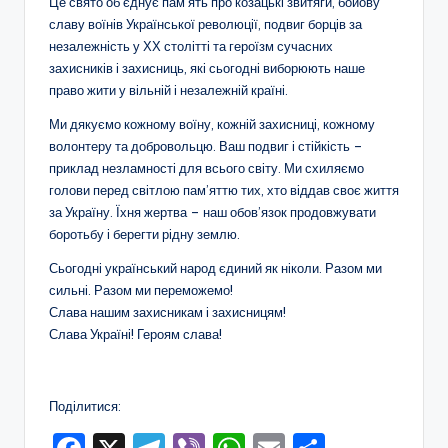
Це свято об’єднує пам’ять про козацькі звитяги, бойову
о
славу воїнів Української революції, подвиг борців за
незалежність у ХХ столітті та героїзм сучасних
т
захисників і захисниць, які сьогодні виборюють наше
и
право жити у вільній і незалежній країні.
ч
Ми дякуємо кожному воїну, кожній захисниці, кожному
н
волонтеру та добровольцю. Ваш подвиг і стійкість –
приклад незламності для всього світу. Ми схиляємо
о
голови перед світлою пам’яттю тих, хто віддав своє життя
г
за Україну. Їхня жертва – наш обов’язок продовжувати
боротьбу і берегти рідну землю.
о
Сьогодні український народ єдиний як ніколи. Разом ми
в
сильні. Разом ми переможемо!
и
Слава нашим захисникам і захисницям!
Слава Україні! Героям слава!
х
о
Поділитися:
в