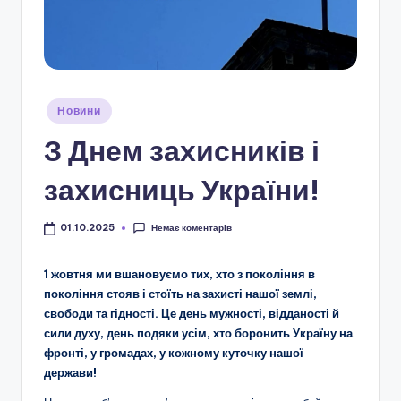
і
о
н
а
Опубліковано
Новини
л
у
З Днем захисників і
ь
н
захисниць України!
о
Немає коментарів
01.10.2025
-
п
1 жовтня ми вшановуємо тих, хто з покоління в
покоління стояв і стоїть на захисті нашої землі,
а
свободи та гідності. Це день мужності, відданості й
т
сили духу, день подяки усім, хто боронить Україну на
фронті, у громадах, у кожному куточку нашої
р
держави!
і