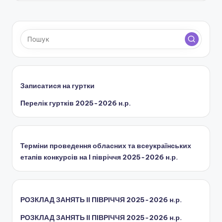
н
с
ь
к
о
Записатися на гуртки
ї
Перелік гуртків 2025-2026 н.р.
о
б
л
Терміни проведення обласних та всеукраїнських
етапів конкурсів на І півріччя 2025-2026 н.р.
а
с
н
РОЗКЛАД ЗАНЯТЬ IІ ПІВРІЧЧЯ 2025-2026 н.р.
о
РОЗКЛАД ЗАНЯТЬ IІ ПІВРІЧЧЯ 2025-2026 н.р.