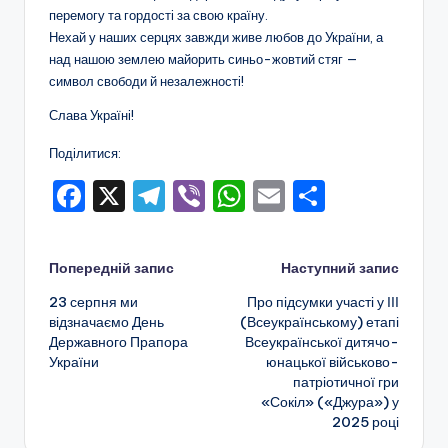
о
перемогу та гордості за свою країну.
Нехай у наших серцях завжди живе любов до України, а
т
над нашою землею майорить синьо-жовтий стяг —
и
символ свободи й незалежності!
ч
Слава Україні!
н
Поділитися:
о
F
X
T
Vi
W
E
П
г
a
el
b
h
m
о
о
c
e
er
a
ai
ді
Навігація
Попередній запис
Наступний запис
в
e
gr
ts
l
л
23 серпня ми
Про підсумки участі у ІІІ
по
и
b
a
A
и
відзначаємо День
(Всеукраїнському) етапі
Державного Прапора
Всеукраїнської дитячо-
х
o
m
p
т
запису
України
юнацької військово-
o
p
и
о
патріотичної гри
«Сокіл» («Джура») у
k
с
в
2025 році