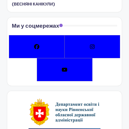
ї
(ВЕСНЯНІ КАНІКУЛИ)
р
а
Ми у соцмережах
д
и