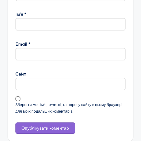
н
о
Ім'я
*
ї
о
Email
*
с
в
іт
Сайт
и
"
Р
Зберегти моє ім'я, e-mail, та адресу сайту в цьому браузері
і
для моїх подальших коментарів.
в
н
е