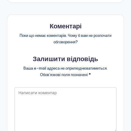
я
а
н
н
Коментарі
я
Поки що немає коментарів. Чому б вам не розпочати
т
обговорення?
а
п
Залишити відповідь
о
Ваша e-mail адреса не оприлюднюватиметься.
Обов’язкові поля позначені
*
з
а
ш
кі
л
ь