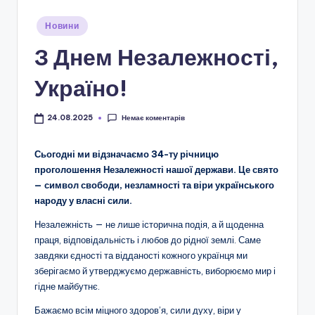
і
Опубліковано
о
Новини
у
н
З Днем Незалежності,
а
Україно!
л
ь
Немає коментарів
24.08.2025
н
Сьогодні ми відзначаємо 34-ту річницю
о
проголошення Незалежності нашої держави. Це свято
— символ свободи, незламності та віри українського
-
народу у власні сили.
п
Незалежність — не лише історична подія, а й щоденна
а
праця, відповідальність і любов до рідної землі. Саме
т
завдяки єдності та відданості кожного українця ми
зберігаємо й утверджуємо державність, виборюємо мир і
р
гідне майбутнє.
і
Бажаємо всім міцного здоров’я, сили духу, віри у