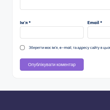
н
о
Ім'я
*
Email
*
ї
о
с
Зберегти моє ім'я, e-mail, та адресу сайту в ць
в
іт
и
"
Р
і