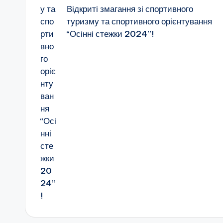
Відкриті змагання зі спортивного
г
туризму та спортивного орієнтування
“Осінні стежки 2024”!
о
в
и
х
о
в
а
н
н