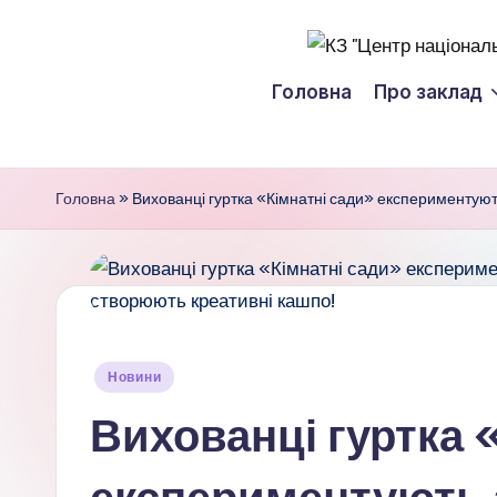
Перейти
К
до
Головна
Про заклад
вмісту
З
"
Головна
»
Вихованці гуртка «Кімнатні сади» експериментуют
Ц
е
н
т
Опубліковано
Новини
у
р
Вихованці гуртка 
н