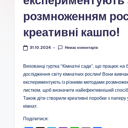
експериментують з
а
ц
розмноженням рос
і
креативні кашпо!
о
н
Немає коментарів
31.10.2024
а
Вихованці гуртка “Кімнатні сади”, що працює на 
л
дослідження світу кімнатних рослин! Вони вивча
експериментують із різними методами розмноже
ь
листком, щоб визначити найефективніший спосіб
н
Також діти створили креативні поробки з паперу у
кімнат.
о
Поділитися:
-