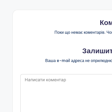
я
т
Ком
а
п
Поки що немає коментарів. Чо
о
Залишит
з
Ваша e-mail адреса не оприлюдню
а
ш
кі
л
ь