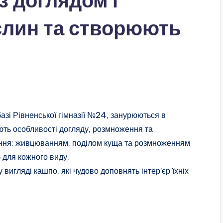
 доглядом і
лин та створюють
базі Рівненської гімназії №24, занурюються в
ють особливості догляду, розмноження та
ння: живцюванням, поділом куща та розмноженням
 для кожного виду.
 вигляді кашпо, які чудово доповнять інтер’єр їхніх