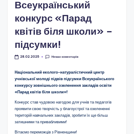
і
Всеукраїнський
о
конкурс «Парад
н
квітів біля школи» –
а
л
підсумки!
ь
Немає коментарів
28.02.2025
н
о
Національний еколого-натуралістичний центр
учнівської молоді підвів підсумки Всеукраїнського
-
конкурсу зовнішнього озеленення закладів освіти
п
«Парад квітів біля школи»!
а
Конкурс став чудовою нагодою для учнів та педагогів
т
проявити свою творчість у благоустрої та озелененні
територій навчальних закладів, зробити їх ще більш
р
затишними та привабливими!
і
Вітаємо переможців з Рівненщини!