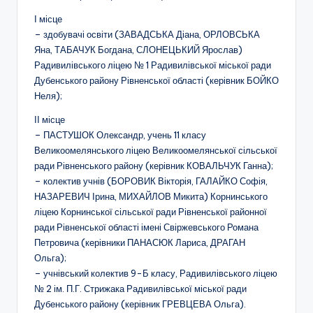
о
І місце
т
– здобувачі освіти (ЗАВАДСЬКА Діана, ОРЛОВСЬКА
Яна, ТАБАЧУК Богдана, СЛОНЕЦЬКИЙ Ярослав)
и
Радивилівського ліцею № 1 Радивилівської міської ради
ч
Дубенського району Рівненської області (керівник БОЙКО
Неля);
н
ІІ місце
о
– ПАСТУШОК Олександр, учень 11 класу
г
Великоомелянського ліцею Великоомелянської сільської
ради Рівненського району (керівник КОВАЛЬЧУК Ганна);
о
– колектив учнів (БОРОВИК Вікторія, ГАЛАЙКО Софія,
в
НАЗАРЕВИЧ Ірина, МИХАЙЛОВ Микита) Корнинського
ліцею Корнинської сільської ради Рівненської районної
и
ради Рівненської області імені Свіржевського Романа
х
Петровича (керівники ПАНАСЮК Лариса, ДРАГАН
Ольга);
о
– учнівський колектив 9-Б класу, Радивилівського ліцею
в
№ 2 ім. П.Г. Стрижака Радивилівської міської ради
Дубенського району (керівник ГРЕВЦЕВА Ольга).