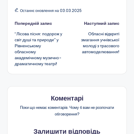
н
c
e
er
a
ai
ді
Останнє оновлення на 03.03.2025
о
e
gr
ts
l
л
ї
Навігація
Попередній запис
Наступний запис
b
a
A
и
о
“Лісова пісня: подорож у
Обласні відкриті
o
m
p
т
по
світ душі та природи” у
змагання учнівської
с
o
p
и
Рівненському
молоді з трасового
запису
обласному
автомоделювання!
в
k
с
академічному музично-
іт
я
драматичному театрі!
и
"
Р
Коментарі
і
Поки що немає коментарів. Чому б вам не розпочати
в
обговорення?
н
Залишити відповідь
е