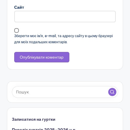
ї
Сайт
р
а
д
Зберегти моє ім'я, e-mail, та адресу сайту в цьому браузері
и
для моїх подальших коментарів.
Записатися на гуртки
Перелік гуртків 2025-2026 н.р.