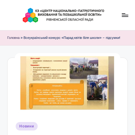
Перейти
до
К
вмісту
З
Головна
»
Всеукраїнський конкурс «Парад квітів біля школи» – підсумки!
"
Ц
е
н
т
р
н
а
ц
Опубліковано
Новини
у