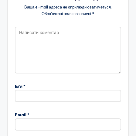
н
Ваша e-mail адреса не оприлюднюватиметься.
Обов’язкові поля позначені
*
с
ь
к
о
ї
о
б
Ім'я
*
л
а
с
Email
*
н
о