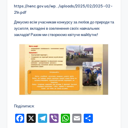
а
https://nenc.gov.ua/wp…/uploads/2025/02/2025-02-
н
21n.pdf
н
Дякуємо всім учасникам конкурсу за любов до природи та
я
зусилля, вкладені в озеленення своїх навчальних
закладів! Разом ми створюємо квітуче майбутнє!
т
а
п
о
з
а
ш
кі
Поділитися:
л
F
X
T
Vi
W
E
П
ь
a
el
b
h
m
о