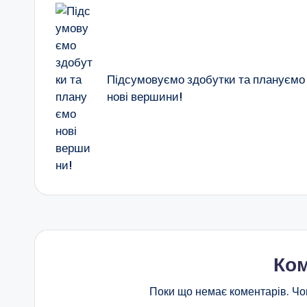
o
p
и
по
в
k
с
н
запису
я
е
Підсумовуємо здобутки та плануємо
нові вершини!
н
с
ь
к
о
ї
Ком
о
Поки що немає коментарів. Чо