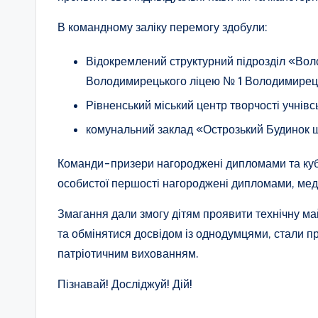
п
В командному заліку перемогу здобули:
а
Відокремлений структурний підрозділ «Во
т
Володимирецького ліцею № 1 Володимирецьк
р
Рівненський міський центр творчості учнівськ
і
комунальний заклад «Острозький Будинок шко
о
Команди-призери нагороджені дипломами та кубк
особистої першості нагороджені дипломами, мед
т
Змагання дали змогу дітям проявити технічну май
и
та обмінятися досвідом із однодумцями, стали п
ч
патріотичним вихованням.
н
Пізнавай! Досліджуй! Дій!
о