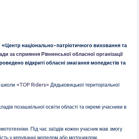
 «Центр національно-патріотичного виховання та
ади за сприяння Рівненської обласної організації
роведено відкриті обласні змагання мопедистів та
ї школи
«TOP Riders»
Дядьковицької територіальної
ладів позашкільної освіти області та окремі учасники в
мототехніки. Під час заїздів кожен учасник мав змогу
ність у керуванні мопедом або мотоциклом.