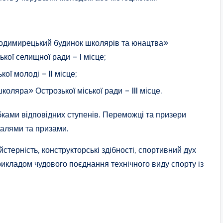
лодимирецький будинок школярів та юнацтва»
ої селищної ради – I місце;
ої молоді – II місце;
ляра» Острозької міської ради – III місце.
ами відповідних ступенів. Переможці та призери
алями та призами.
стерність, конструкторські здібності, спортивний дух
рикладом чудового поєднання технічного виду спорту із