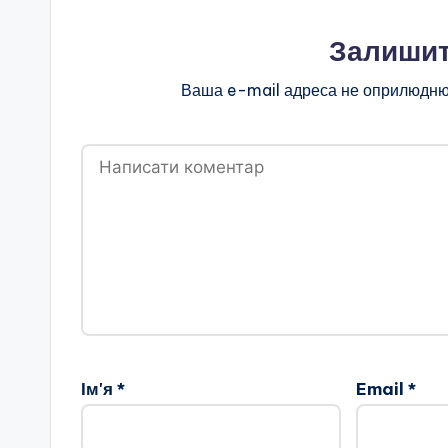
б
л
Залишит
а
Ваша e-mail адреса не оприлюдню
с
н
о
ї
р
а
д
Ім'я
*
Email
*
и