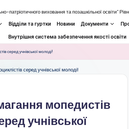
Відділи та гуртки
Новини
Документи
Пр
Внутрішня система забезпечення якості освіти
тів серед учнівської молоді!
змагання мопедистів
еред учнівської