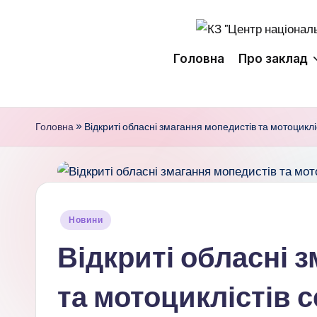
Перейти
К
до
Головна
Про заклад
вмісту
З
"
Головна
»
Відкриті обласні змагання мопедистів та мотоцикліс
Ц
е
н
Опубліковано
Новини
т
у
Відкриті обласні 
р
та мотоциклістів с
н