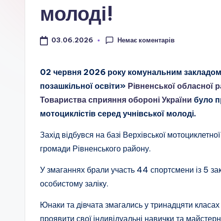
а
молоді!
ц
і
Немає коментарів
03.06.2026
о
02 червня 2026 року комунальним закладом
н
позашкільної освіти»
Рівненської обласної р
Товариства сприяння обороні України
було п
а
мотоциклістів серед учнівської молоді.
л
Захід відбувся на базі Верхівської мотоциклетно
ь
громади Рівненського району.
н
У змаганнях брали участь 44 спортсмени із 5 зак
особистому заліку.
о
Юнаки та дівчата змагались у тринадцяти класах 
-
проявити свої індивідуальні навички та майстер