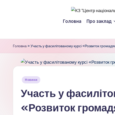
Перейти
К
до
Головна
Про заклад
вмісту
З
"
Головна
»
Участь у фасилітованому курсі «Розвиток громадя
Ц
е
н
Опубліковано
Новини
т
у
Участь у фасиліто
р
«Розвиток громад
н