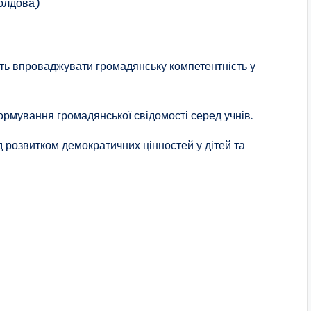
олдова)
гнуть впроваджувати громадянську компетентність у
мування громадянської свідомості серед учнів.
д розвитком демократичних цінностей у дітей та