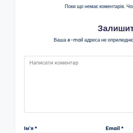
н
Поки що немає коментарів. Чо
о
Залишит
ї
Ваша e-mail адреса не оприлюдню
о
с
в
іт
и
"
Р
Ім'я
*
Email
*
і