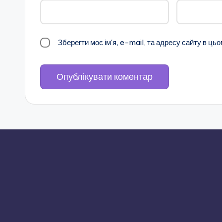
в
н
Зберегти моє ім'я, e-mail, та адресу сайту в ць
е
н
с
ь
к
о
ї
о