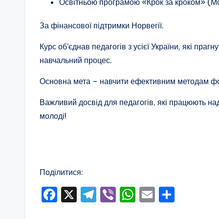
Освітньою програмою «Крок за кроком» (М
п
За фінансової підтримки Норвегії.
а
Курс об’єднав педагогів з усієї України, які пра
т
навчальний процес.
р
Основна мета – навчити ефективним методам фор
і
Важливий досвід для педагогів, які працюють на
о
молоді!
т
и
ч
Поділитися:
F
X
T
Vi
W
E
П
н
a
el
b
h
m
о
о