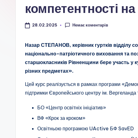
а
компетентності на
ц
і
Немає коментарів
28.02.2025
о
Назар СТЕПАНОВ, керівник гуртків відділу с
н
національно-патріотичного виховання та поз
старшокласників Рівненщини бере участь у к
а
різних предметах».
л
Цей курс реалізується в рамках програми «Демок
ь
підтримки Європейського центру ім. Вергеланда та
н
БО «Центр освітніх ініціатив»
о
ВФ «Крок за кроком»
Освітньою програмою UActive БФ SavED
-