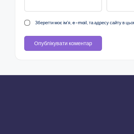
в
н
Зберегти моє ім'я, e-mail, та адресу сайту в ць
е
н
с
ь
к
о
ї
о