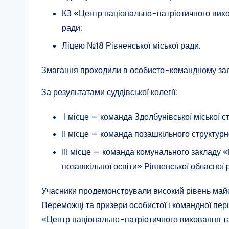
п
КЗ «Центр національно-патріотичного вихов
а
ради;
Ліцею №18 Рівненської міської ради.
т
Змагання проходили в особисто-командному зал
р
За результатами суддівської колегії:
і
о
І місце — команда Здолбунівської міської ст
ІІ місце — команда позашкільного структур
т
ІІІ місце — команда комунального закладу
и
позашкільної освіти» Рівненської обласної 
ч
Учасники продемонстрували високий рівень майст
н
Переможці та призери особистої і командної пе
«Центр національно-патріотичного виховання та 
о