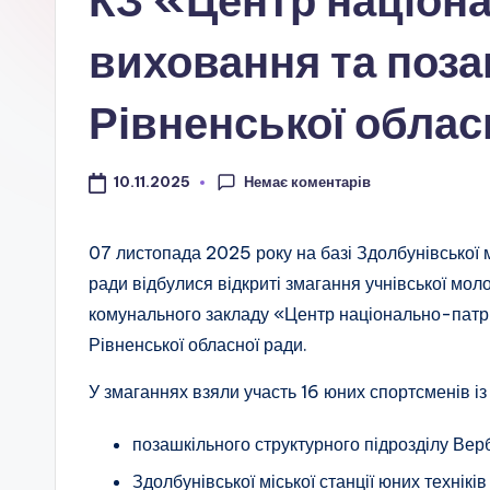
КЗ «Центр націон
а
ц
виховання та поза
і
Рівненської облас
о
н
Немає коментарів
10.11.2025
а
07 листопада 2025 року на базі Здолбунівської мі
л
ради відбулися відкриті змагання учнівської мол
комунального закладу «Центр національно-патрі
ь
Рівненської обласної ради.
н
У змаганнях взяли участь 16 юних спортсменів із
о
позашкільного структурного підрозділу Вер
-
Здолбунівської міської станції юних техніків