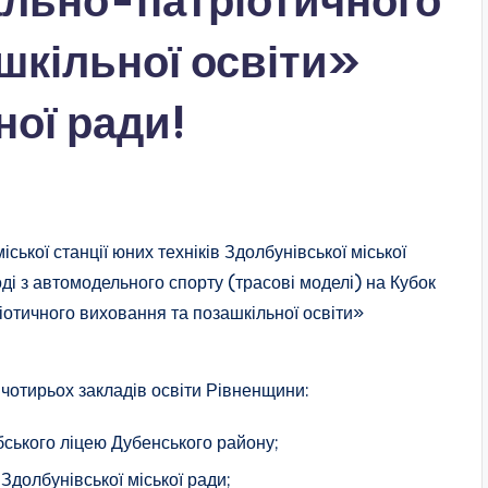
ально-патріотичного
шкільної освіти»
ної ради!
ської станції юних техніків Здолбунівської міської
оді з автомодельного спорту (трасові моделі) на Кубок
отичного виховання та позашкільної освіти»
 чотирьох закладів освіти Рівненщини:
бського ліцею Дубенського району;
 Здолбунівської міської ради;