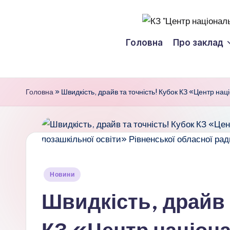
Перейти
К
до
Головна
Про заклад
вмісту
З
"
Головна
»
Швидкість, драйв та точність! Кубок КЗ «Центр на
Ц
е
н
т
Опубліковано
Новини
у
р
Швидкість, драйв 
н