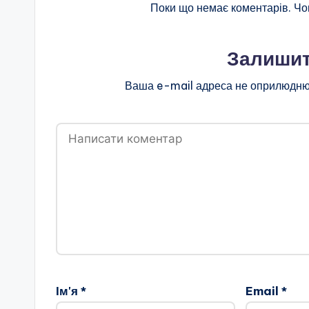
Поки що немає коментарів. Чо
н
о
Залишит
ї
Ваша e-mail адреса не оприлюдню
о
с
в
іт
и
"
Р
Ім'я
*
Email
*
і