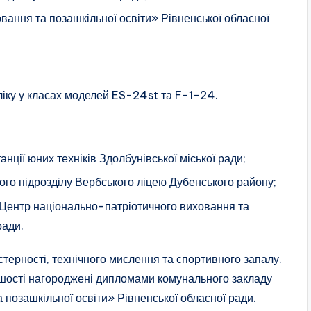
ання та позашкільної освіти» Рівненської обласної
іку у класах моделей ES-24st та F-1-24.
анції юних техніків Здолбунівської міської ради;
ного підрозділу Вербського ліцею Дубенського району;
 «Центр національно-патріотичного виховання та
ради.
ерності, технічного мислення та спортивного запалу.
ршості нагороджені дипломами комунального закладу
позашкільної освіти» Рівненської обласної ради.