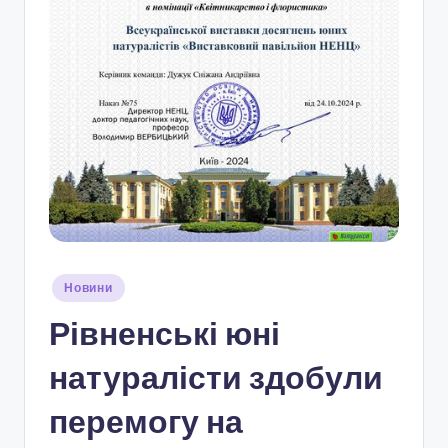
і
о
н
а
л
ь
н
о
-
Опубліковано
Новини
п
у
Рівненські юні
а
т
натуралісти здобули
р
перемогу на
і