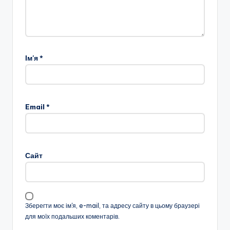
ї
р
а
д
Ім'я
*
и
Email
*
Сайт
Зберегти моє ім'я, e-mail, та адресу сайту в цьому браузері
для моїх подальших коментарів.