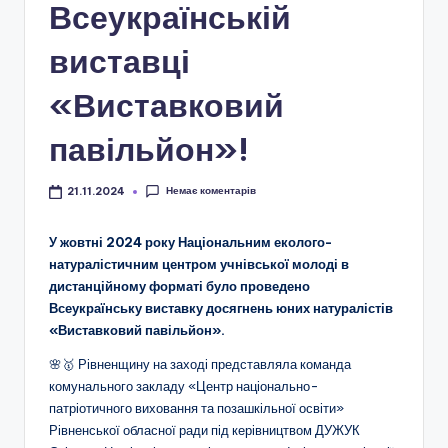
Всеукраїнській
о
т
виставці
и
«Виставковий
ч
павільйон»!
н
о
Немає коментарів
21.11.2024
г
У жовтні 2024 року Національним еколого-
о
натуралістичним центром учнівської молоді в
в
дистанційному форматі було проведено
Всеукраїнську виставку досягнень юних натуралістів
и
«Виставковий павільйон».
х
🌸🥇 Рівненщину на заході представляла команда
о
комунального закладу «Центр національно-
патріотичного виховання та позашкільної освіти»
в
Рівненської обласної ради під керівництвом ДУЖУК