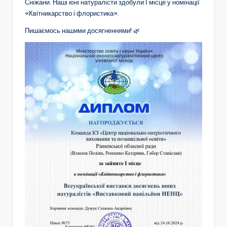
а
Сніжани. Наші юні натуралісти здобули І місце у номінації
«Квітникарство і флористика».
н
н
Пишаємось нашими досягненнями! 🌿
я
т
а
п
о
з
а
ш
кі
л
ь