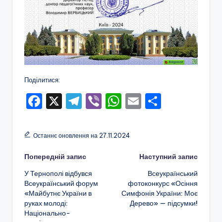
н
о
ї
о
с
Поділитися:
в
F
X
T
Vi
W
E
П
іт
a
el
b
h
m
о
и
c
e
er
a
ai
ді
"
Останнє оновлення на 27.11.2024
e
gr
ts
l
л
Р
Навігація
Попередній запис
Наступний запис
b
a
A
и
і
У Тернополі відбувся
Всеукраїнський
o
m
p
т
по
Всеукраїнський форум
фотоконкурс «Осіння
в
o
p
и
«Майбутнє України в
Симфонія України: Моє
запису
н
руках молоді:
Дерево» — підсумки!
k
с
Національно-
е