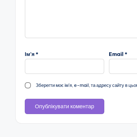
в
н
е
н
Ім'я
*
Email
*
с
ь
к
Зберегти моє ім'я, e-mail, та адресу сайту в ць
о
ї
о