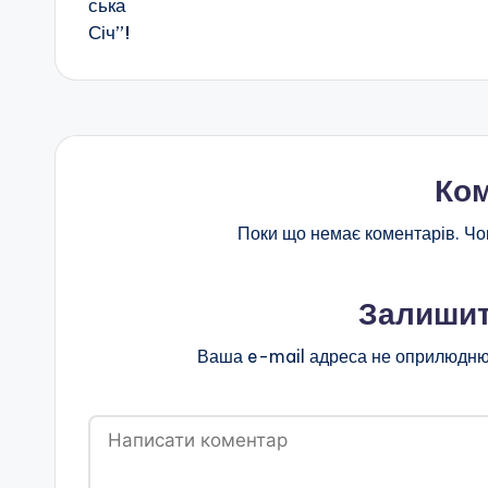
н
о
ї
о
Ком
с
Поки що немає коментарів. Чо
в
іт
Залишит
и
Ваша e-mail адреса не оприлюдню
"
Р
і