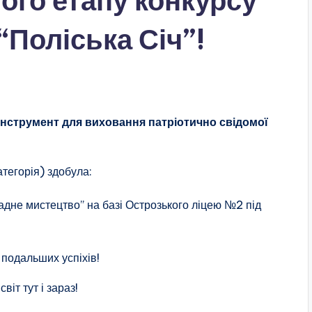
ого етапу конкурсу
 “Поліська Січ”!
 інструмент для виховання патріотично свідомої
атегорія) здобула:
дне мистецтво” на базі Острозького ліцею №2 під
подальших успіхів!
віт тут і зараз!