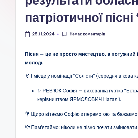
результати обласн
а
ц
патріотичної пісні
і
Немає коментарів
25.11.2024
о
н
Пісня — це не просто мистецтво, а потужний
молоді.
а
🏅 I місце у номінації “Солісти” (середня вікова к
л
ь
✨ РЕВ’ЮК Софія — вихованка гуртка “Естра
керівництвом ЯРМОЛОВИЧ Наталії.
н
💐 Щиро вітаємо Софію з перемогою та бажаємо 
о
💡 Пам’ятаймо: ніколи не пізно почати змінювати с
-