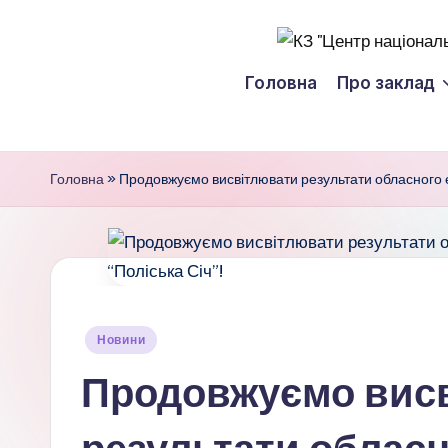
Перейти
К
до
Головна
Про заклад
вмісту
З
"
Головна
»
Продовжуємо висвітлювати результати обласного ет
Ц
е
н
т
Опубліковано
Новини
у
р
Продовжуємо вис
н