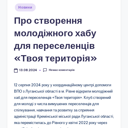
і
Опубліковано
Новини
о
у
Про створення
н
а
молодіжного хабу
л
для переселенців
ь
«Твоя територія»
н
о
Немає коментарів
13.08.2024
-
п
12 серпня 2024 року у координаційному центрі допомоги
ВПО з Луганської області в м. Рівне відкрили молодіжний
а
хаб для переселенців «Твоя територія». Клуб створений
т
для молоді з числа вимушених переселенців для
спілкування, навчання та розвитку за сприяння
р
адміністрації Кремінської міської ради Луганської області,
і
яка перемістилась до Рівного у квітні 2022 року через