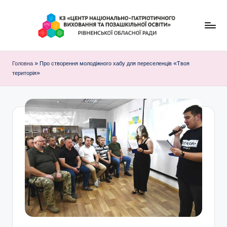
Перейти
до
К
вмісту
З
Головна
»
Про створення молодіжного хабу для переселенців «Твоя
територія»
"
Ц
е
н
т
р
н
а
ц