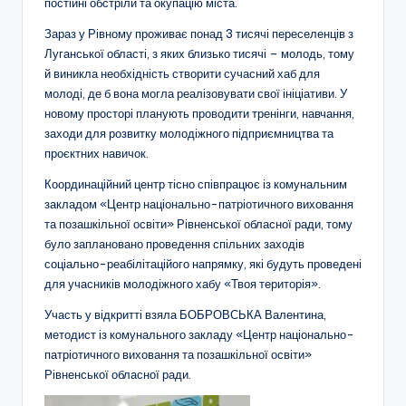
постійні обстріли та окупацію міста.
о
Зараз у Рівному проживає понад 3 тисячі переселенців з
т
Луганської області, з яких близько тисячі – молодь, тому
и
й виникла необхідність створити сучасний хаб для
молоді, де б вона могла реалізовувати свої ініціативи. У
ч
новому просторі планують проводити тренінги, навчання,
н
заходи для розвитку молодіжного підприємництва та
проєктних навичок.
о
Координаційний центр тісно співпрацює із комунальним
г
закладом «Центр національно-патріотичного виховання
о
та позашкільної освіти» Рівненської обласної ради, тому
було заплановано проведення спільних заходів
в
соціально-реабілітаційого напрямку, які будуть проведені
и
для учасників молодіжного хабу «Твоя територія».
х
Участь у відкритті взяла БОБРОВСЬКА Валентина,
методист із комунального закладу «Центр національно-
о
патріотичного виховання та позашкільної освіти»
в
Рівненської обласної ради.