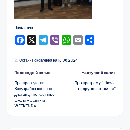
ї
р
а
Поділитися:
д
F
X
T
Vi
W
E
П
и
a
el
b
h
m
о
c
e
er
a
ai
ді
Останнє оновлення на 13.08.2024
e
gr
ts
l
л
Навігація
Попередній запис
Наступний запис
b
a
A
и
Про проведення
Про програму “Школа
o
m
p
т
по
Всеукраїнської очно-
подружнього життя”
o
p
и
дистанційної Осінньої
запису
школи «Освітній
k
с
WEEKEND»
я