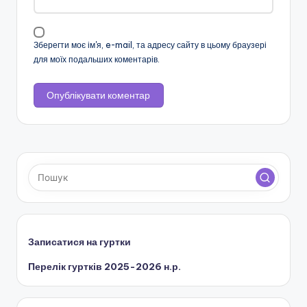
н
с
Зберегти моє ім'я, e-mail, та адресу сайту в цьому браузері
для моїх подальших коментарів.
ь
к
о
ї
о
б
л
а
с
Записатися на гуртки
н
Перелік гуртків 2025-2026 н.р.
о