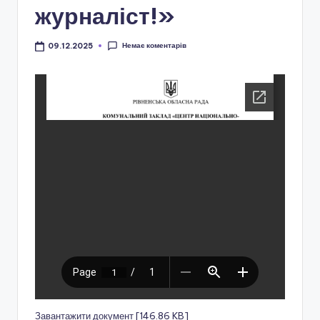
і
журналіст!»
о
н
Немає коментарів
09.12.2025
а
л
ь
н
о
-
п
а
т
р
і
Завантажити документ [146.86 KB]