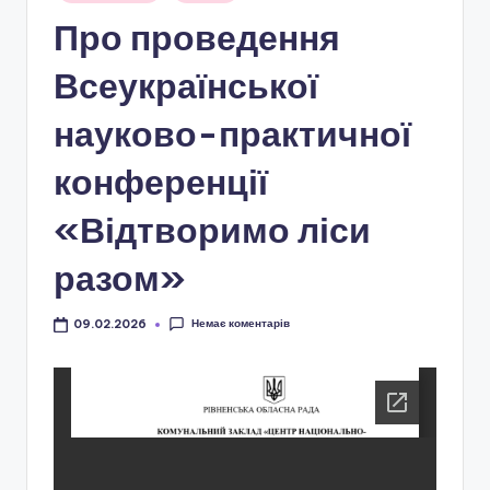
і
у
Про проведення
о
н
Всеукраїнської
а
науково-практичної
л
конференції
ь
н
«Відтворимо ліси
о
разом»
-
п
Немає коментарів
09.02.2026
а
т
р
і