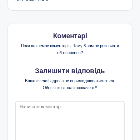
н
я
о
ї
о
Коментарі
с
Поки що немає коментарів. Чому б вам не розпочати
обговорення?
в
іт
Залишити відповідь
и
Ваша e-mail адреса не оприлюднюватиметься.
"
Обов’язкові поля позначені
*
Р
і
в
н
е