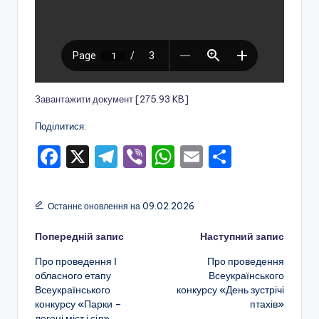
а
н
н
я
т
Завантажити документ [275.93 KB]
а
Поділитися:
п
F
X
T
Vi
W
E
П
о
a
el
b
h
m
о
з
c
e
er
a
ai
ді
Останнє оновлення на 09.02.2026
а
e
gr
ts
l
л
ш
Навігація
Попередній запис
Наступний запис
b
a
A
и
кі
Про проведення І
Про проведення
o
m
p
т
по
обласного етапу
Всеукраїнського
л
o
p
и
Всеукраїнського
конкурсу «День зустрічі
запису
ь
конкурсу «Парки –
птахів»
k
с
легені міст і сіл»