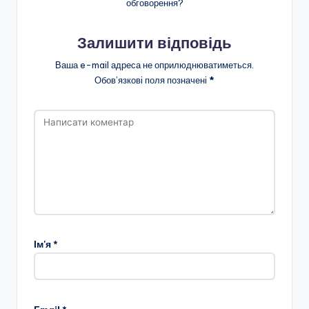
обговорення?
н
о
Залишити відповідь
ї
Ваша e-mail адреса не оприлюднюватиметься.
о
Обов’язкові поля позначені
*
с
в
іт
и
"
Р
і
Ім'я
*
в
н
е