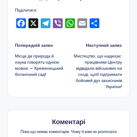
а
н
Поділитися:
н
F
X
T
Vi
W
E
П
я
a
el
b
h
m
о
т
c
e
er
a
ai
ді
Навігація
Попередній запис
Наступний запис
а
e
gr
ts
l
л
Місце де природа й
Мистецтво, що надихає:
по
п
b
a
A
и
наука говорять однією
працівники Центру
мовою — Кременецький
відвідали військових на
o
m
p
т
запису
о
ботанічний сад!
сході, щоб підтримати
o
p
и
з
бойовий дух захисників
України!
k
с
а
я
ш
кі
л
Коментарі
ь
Поки що немає коментарів. Чому б вам не розпочати