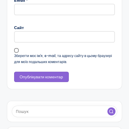
Email
*
н
с
ь
Сайт
к
о
ї
Зберегти моє ім'я, e-mail, та адресу сайту в цьому браузері
для моїх подальших коментарів.
о
б
л
а
с
н
о