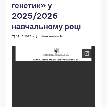
і
генетик» у
о
2025/2026
н
навчальному році
а
л
Немає коментарів
27.10.2025
ь
н
о
-
п
а
т
р
і