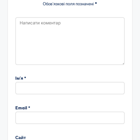
н
Обов’язкові поля позначені
*
о
ї
о
с
в
іт
и
Ім'я
*
"
Р
і
Email
*
в
н
е
Сайт