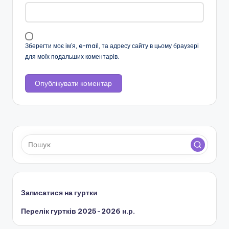
н
с
ь
Зберегти моє ім'я, e-mail, та адресу сайту в цьому браузері
для моїх подальших коментарів.
к
о
ї
о
б
л
а
с
Записатися на гуртки
н
Перелік гуртків 2025-2026 н.р.
о