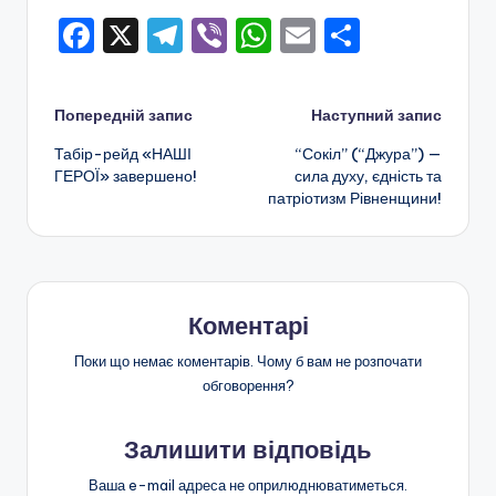
а
F
X
T
Vi
W
E
П
н
a
el
b
h
m
о
н
c
e
er
a
ai
ді
я
Навігація
Попередній запис
Наступний запис
e
gr
ts
l
л
т
Табір-рейд «НАШІ
“Сокіл” (“Джура”) —
по
b
a
A
и
ГЕРОЇ» завершено!
сила духу, єдність та
а
патріотизм Рівненщини!
o
m
p
т
запису
п
o
p
и
о
k
с
з
я
Коментарі
а
ш
Поки що немає коментарів. Чому б вам не розпочати
обговорення?
кі
л
Залишити відповідь
ь
Ваша e-mail адреса не оприлюднюватиметься.