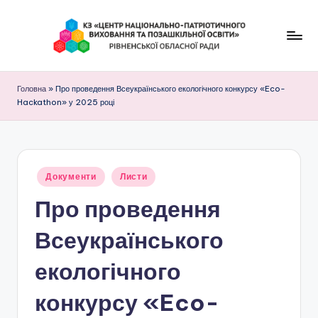
Перейти
до
К
вмісту
З
Головна
»
Про проведення Всеукраїнського екологічного конкурсу «Eco-
Hackathon» у 2025 році
"
Ц
е
Опубліковано
Документи
н
Листи
у
Про проведення
т
р
Всеукраїнського
н
екологічного
а
конкурсу «Eco-
ц