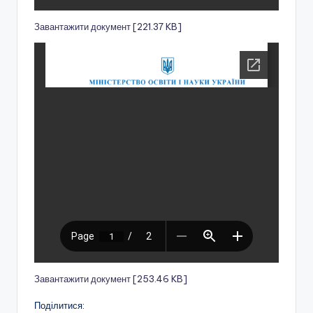
о
Завантажити документ [221.37 KB]
т
и
ч
н
о
г
о
в
и
х
о
Завантажити документ [253.46 KB]
в
Поділитися: