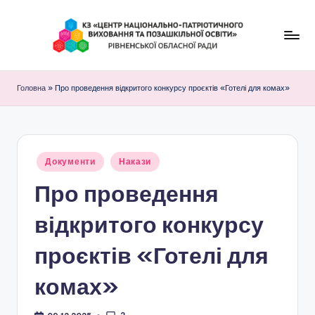
Перейти
до
К
вмісту
З
Головна
»
Про проведення відкритого конкурсу проєктів «Готелі для комах»
"
Ц
е
Опубліковано
Документи
Накази
у
н
Про проведення
т
відкритого конкурсу
р
н
проєктів «Готелі для
а
комах»
ц