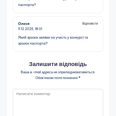
а
паспорта?
н
н
Олеся
Відповісти
я
11.12.2025,
18:01
т
Який зразок заявки на участь у конкурсі та
а
зразок паспорта?
п
о
Залишити відповідь
з
Ваша e-mail адреса не оприлюднюватиметься.
а
Обов’язкові поля позначені
*
ш
кі
л
ь