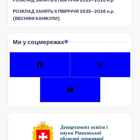
РОЗКЛАД ЗАНЯТЬ IІ ПІВРІЧЧЯ 2025-2026 н.р.
ї
РОЗКЛАД ЗАНЯТЬ IІ ПІВРІЧЧЯ 2025-2026 н.р.
р
(ВЕСНЯНІ КАНІКУЛИ)
а
д
Ми у соцмережах
и