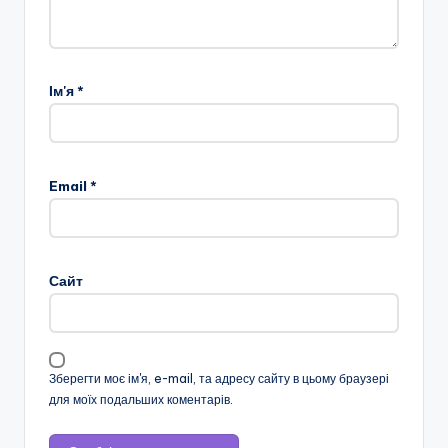
н
о
ї
Ім'я
*
о
с
в
Email
*
іт
и
"
Сайт
Р
і
в
Зберегти моє ім'я, e-mail, та адресу сайту в цьому браузері
для моїх подальших коментарів.
н
е