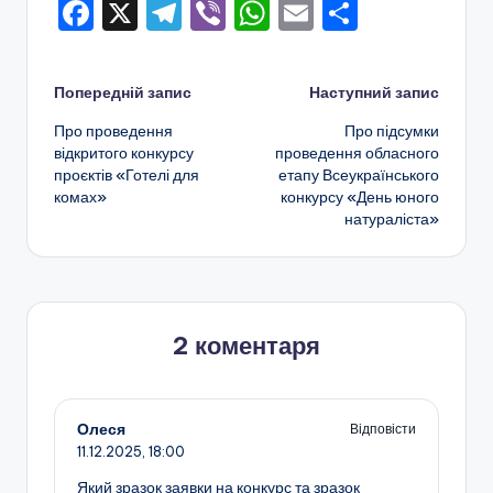
F
X
T
Vi
W
E
П
о
a
el
b
h
m
о
т
c
e
er
a
ai
ді
и
Навігація
Попередній запис
Наступний запис
e
gr
ts
l
л
ч
Про проведення
Про підсумки
по
b
a
A
и
відкритого конкурсу
проведення обласного
н
проєктів «Готелі для
етапу Всеукраїнського
o
m
p
т
запису
комах»
конкурсу «День юного
о
o
p
и
натураліста»
г
k
с
о
я
в
2 коментаря
и
х
о
Олеся
Відповісти
в
11.12.2025,
18:00
Який зразок заявки на конкурс та зразок