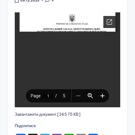
і
2
09.12.2025
о
н
а
л
ь
н
о
-
п
а
т
Завантажити документ [245.75 KB]
р
Поділитися:
і