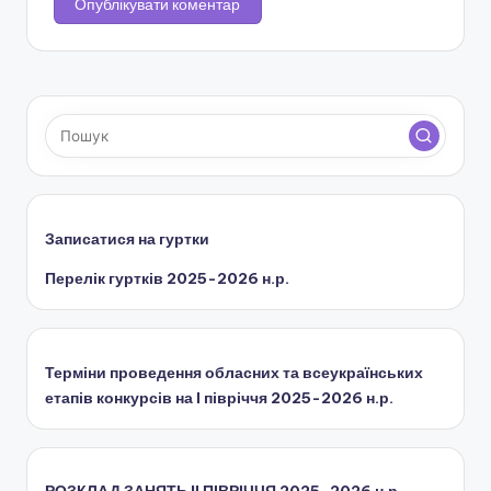
н
с
ь
к
о
ї
Записатися на гуртки
о
Перелік гуртків 2025-2026 н.р.
б
л
а
Терміни проведення обласних та всеукраїнських
с
етапів конкурсів на І півріччя 2025-2026 н.р.
н
о