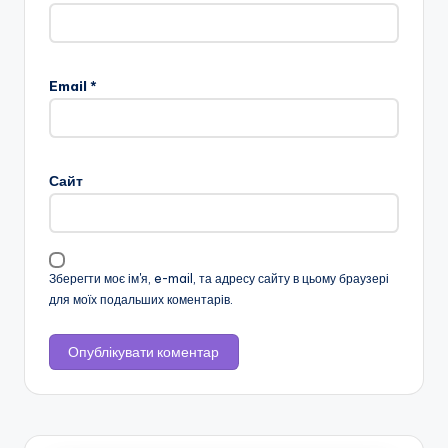
н
с
Email
*
ь
к
о
Сайт
ї
о
б
Зберегти моє ім'я, e-mail, та адресу сайту в цьому браузері
л
для моїх подальших коментарів.
а
с
н
о