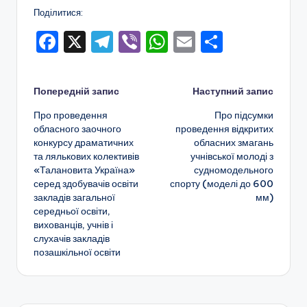
а
Поділитися:
н
F
X
T
Vi
W
E
П
н
a
el
b
h
m
о
я
c
e
er
a
ai
ді
т
Навігація
Попередній запис
Наступний запис
e
gr
ts
l
л
а
Про проведення
Про підсумки
по
b
a
A
и
обласного заочного
проведення відкритих
п
конкурсу драматичних
обласних змагань
o
m
p
т
запису
о
та лялькових колективів
учнівської молоді з
o
p
и
«Талановита Україна»
судномодельного
з
серед здобувачів освіти
спорту (моделі до 600
k
с
закладів загальної
мм)
а
я
середньої освіти,
ш
вихованців, учнів і
слухачів закладів
кі
позашкільної освіти
л
ь