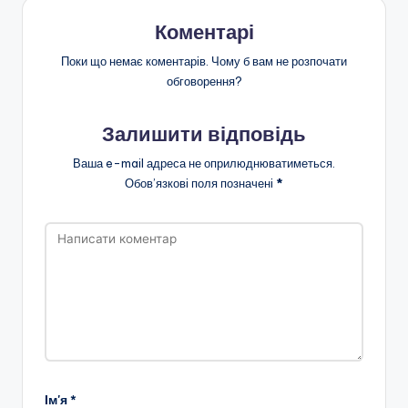
н
Коментарі
о
Поки що немає коментарів. Чому б вам не розпочати
ї
обговорення?
о
с
Залишити відповідь
в
Ваша e-mail адреса не оприлюднюватиметься.
Обов’язкові поля позначені
*
іт
и
"
Р
і
в
н
е
Ім'я
*