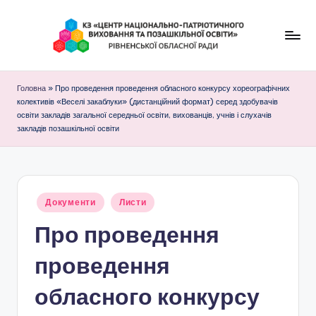
Перейти
до
К
вмісту
З
Головна
»
Про проведення проведення обласного конкурсу хореографічних
колективів «Веселі закаблуки» (дистанційний формат) серед здобувачів
"
освіти закладів загальної середньої освіти, вихованців, учнів і слухачів
закладів позашкільної освіти
Ц
е
н
т
Опубліковано
Документи
Листи
у
р
Про проведення
н
проведення
а
обласного конкурсу
ц