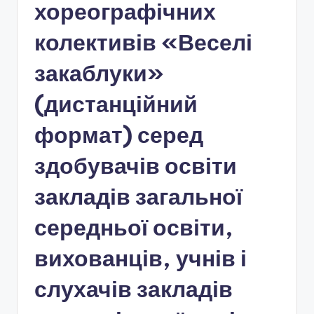
і
хореографічних
о
колективів «Веселі
н
закаблуки»
а
л
(дистанційний
ь
формат) серед
н
здобувачів освіти
о
-
закладів загальної
п
середньої освіти,
а
вихованців, учнів і
т
р
слухачів закладів
і