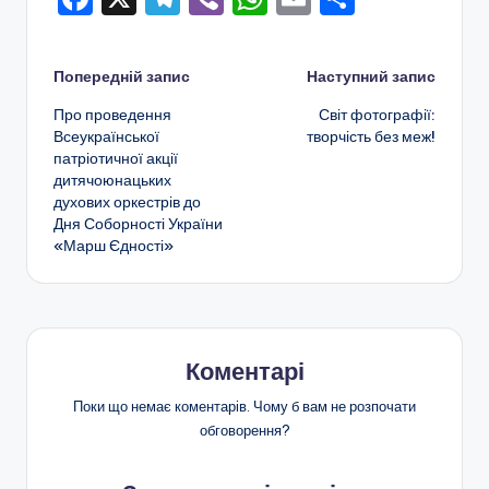
а
a
el
b
h
m
о
н
c
e
er
a
ai
ді
н
Навігація
Попередній запис
Наступний запис
e
gr
ts
l
л
я
Про проведення
Світ фотографії:
по
b
a
A
и
Всеукраїнської
творчість без меж!
т
патріотичної акції
o
m
p
т
запису
а
дитячоюнацьких
o
p
и
духових оркестрів до
п
Дня Соборності України
k
с
«Марш Єдності»
о
я
з
а
ш
Коментарі
кі
Поки що немає коментарів. Чому б вам не розпочати
л
обговорення?
ь