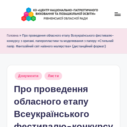
Перейти
до
К
вмісту
З
Головна
»
Про проведення обласного етапу Всеукраїнського фестивалю-
конкурсу з оригамі, паперопластики та моделювання з паперу «Стильний
"
папір. Фантазійний світ наївного малярства» (дистанційний формат)
Ц
е
н
Опубліковано
Документи
Листи
т
у
Про проведення
р
обласного етапу
н
а
Всеукраїнського
ц
фестивалю-конкурсу