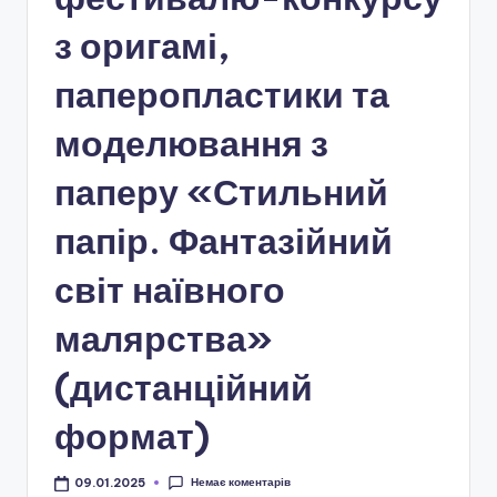
і
з оригамі,
о
н
паперопластики та
а
моделювання з
л
паперу «Стильний
ь
н
папір. Фантазійний
о
світ наївного
-
малярства»
п
а
(дистанційний
т
формат)
р
і
Немає коментарів
09.01.2025