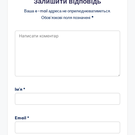
Залишити відповідь
н
Ваша e-mail адреса не оприлюднюватиметься.
о
Обов’язкові поля позначені
*
ї
о
с
в
іт
и
"
Ім'я
*
Р
і
в
Email
*
н
е