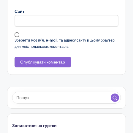
н
Сайт
с
ь
к
Зберегти моє ім'я, e-mail, та адресу сайту в цьому браузері
о
для моїх подальших коментарів.
ї
о
б
л
а
с
н
о
Записатися на гуртки