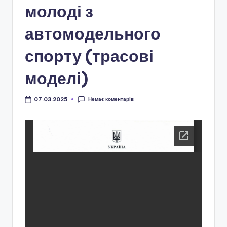
і
молоді з
о
автомодельного
н
спорту (трасові
а
л
моделі)
ь
н
Немає коментарів
07.03.2025
о
-
п
а
т
р
і