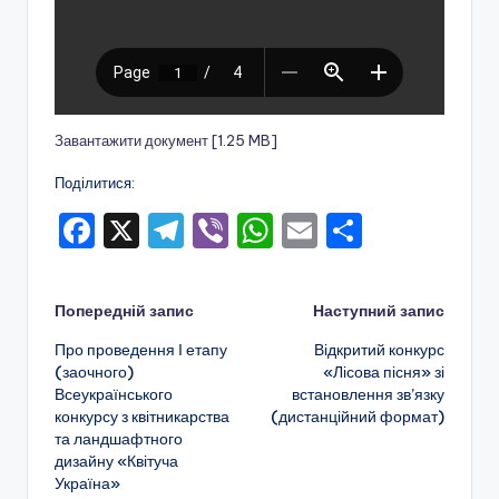
о
т
и
ч
Завантажити документ [1.25 MB]
н
Поділитися:
о
F
X
T
Vi
W
E
П
г
a
el
b
h
m
о
о
c
e
er
a
ai
ді
Навігація
в
Попередній запис
Наступний запис
e
gr
ts
l
л
и
Про проведення І етапу
Відкритий конкурс
по
b
a
A
и
(заочного)
«Лісова пісня» зі
х
Всеукраїнського
встановлення зв’язку
o
m
p
т
запису
конкурсу з квітникарства
(дистанційний формат)
о
o
p
и
та ландшафтного
в
дизайну «Квітуча
k
с
Україна»