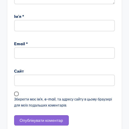
н
о
Ім'я
*
ї
о
с
Email
*
в
іт
и
Сайт
"
Р
і
Зберегти моє ім'я, e-mail, та адресу сайту в цьому браузері
для моїх подальших коментарів.
в
н
е