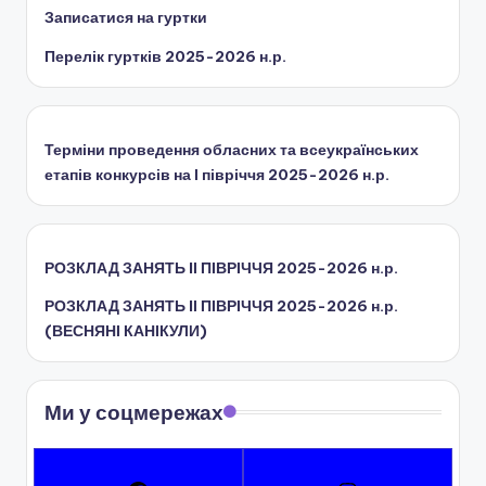
Записатися на гуртки
н
Перелік гуртків 2025-2026 н.р.
с
ь
к
Терміни проведення обласних та всеукраїнських
о
етапів конкурсів на І півріччя 2025-2026 н.р.
ї
о
РОЗКЛАД ЗАНЯТЬ IІ ПІВРІЧЧЯ 2025-2026 н.р.
б
РОЗКЛАД ЗАНЯТЬ IІ ПІВРІЧЧЯ 2025-2026 н.р.
л
(ВЕСНЯНІ КАНІКУЛИ)
а
с
Ми у соцмережах
н
о