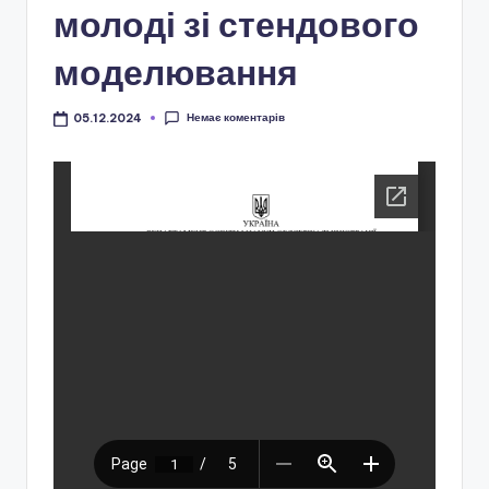
і
молоді зі стендового
о
моделювання
н
а
Немає коментарів
05.12.2024
л
ь
н
о
-
п
а
т
р
і