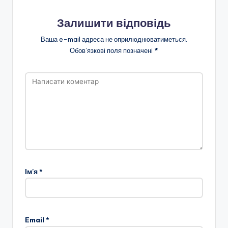
а
н
Залишити відповідь
н
Ваша e-mail адреса не оприлюднюватиметься.
я
Обов’язкові поля позначені
*
т
а
п
о
з
а
ш
Ім'я
*
кі
л
ь
Email
*