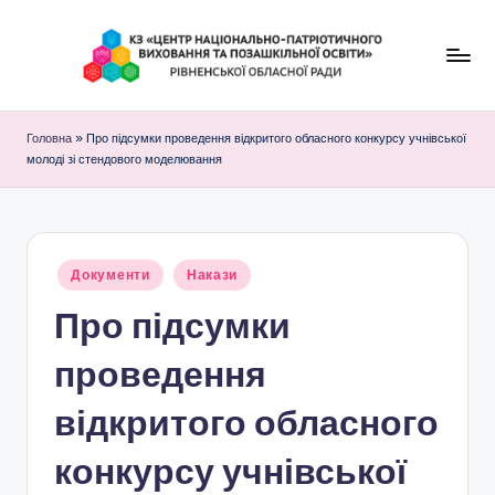
Перейти
до
К
вмісту
З
Головна
»
Про підсумки проведення відкритого обласного конкурсу учнівської
молоді зі стендового моделювання
"
Ц
е
Опубліковано
Документи
н
Накази
у
Про підсумки
т
р
проведення
н
відкритого обласного
а
конкурсу учнівської
ц