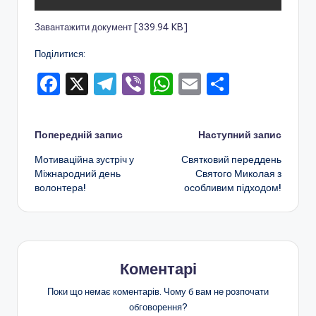
о
Завантажити документ [339.94 KB]
т
Поділитися:
и
F
X
T
Vi
W
E
П
ч
a
el
b
h
m
о
н
c
e
er
a
ai
ді
о
Навігація
Попередній запис
Наступний запис
e
gr
ts
l
л
г
Мотиваційна зустріч у
Святковий переддень
по
b
a
A
и
о
Міжнародний день
Святого Миколая з
волонтера!
особливим підходом!
o
m
p
т
запису
в
o
p
и
и
k
с
х
я
Коментарі
о
в
Поки що немає коментарів. Чому б вам не розпочати
обговорення?