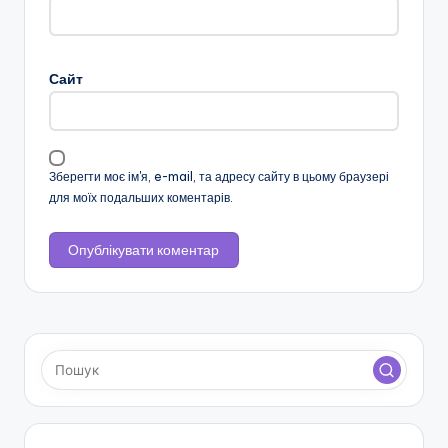
н
о
ї
Сайт
о
с
в
Зберегти моє ім'я, e-mail, та адресу сайту в цьому браузері
для моїх подальших коментарів.
іт
и
"
Р
і
в
н
е