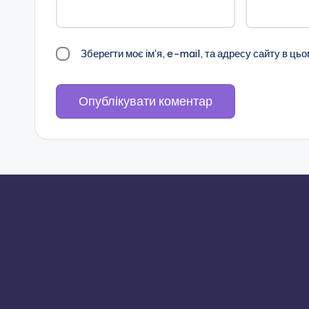
в
н
Зберегти моє ім'я, e-mail, та адресу сайту в ць
е
н
с
ь
к
о
ї
о