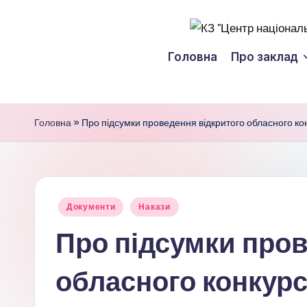
Перейти
К
до
Головна
Про заклад
вмісту
З
"
Головна
»
Про підсумки проведення відкритого обласного ко
Ц
е
н
Опубліковано
Документи
Накази
т
у
Про підсумки пров
р
обласного конкурс
н