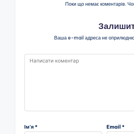
н
Поки що немає коментарів. Чо
о
Залишит
ї
Ваша e-mail адреса не оприлюдню
о
с
в
іт
и
"
Р
Ім'я
*
Email
*
і