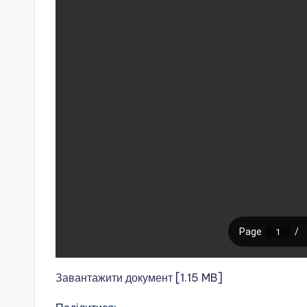
п
а
т
р
і
о
т
и
ч
н
Завантажити документ [1.15 MB]
о