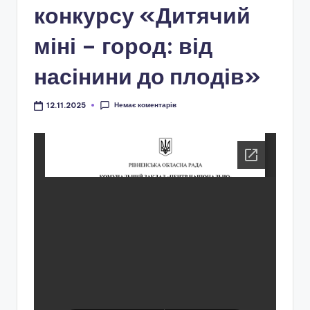
і
конкурсу «Дитячий
о
міні – город: від
н
насінини до плодів»
а
л
Немає коментарів
12.11.2025
ь
н
о
-
п
а
т
р
і