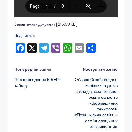
о
т
и
Завантажити документ [216.08 KB]
ч
Поділитися:
н
F
X
T
Vi
W
E
П
о
a
el
b
h
m
о
г
c
e
er
a
ai
ді
Навігація
Попередній запис
Наступний запис
о
e
gr
ts
l
л
Про проведення КІБЕР-
Обласний вебінар для
по
в
b
a
A
и
табору
керівників гуртків
закладів позашкільної
и
o
m
p
т
запису
освіти області з
х
o
p
и
інформаційних
технологій
k
с
о
«Позашкільна освіта –
я
світ інноваційних
в
можливостей»