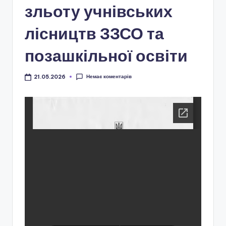
і
зльоту учнівських
о
лісництв ЗЗСО та
н
позашкільної освіти
а
л
Немає коментарів
21.05.2026
ь
н
о
-
п
а
т
р
і