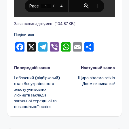
о
т
и
Завантажити документ [104.87 KB]
ч
Поділитися:
н
F
X
T
Vi
W
E
П
о
a
el
b
h
m
о
г
c
e
er
a
ai
ді
Навігація
Попередній запис
Наступний запис
о
e
gr
ts
l
л
І обласний (відбірковий)
Щиро вітаємо всіх із
по
в
b
a
A
и
етап Всеукраїнського
Днем вишиванки!
зльоту учнівських
и
o
m
p
т
запису
лісництв закладів
х
o
p
и
загальної середньої та
позашкільної освіти
k
с
о
я
в