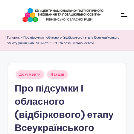
Перейти
до
К
вмісту
З
Головна
»
Про підсумки І обласного (відбіркового) етапу Всеукраїнського
зльоту учнівських лісництв ЗЗСО та позашкільної освіти
"
Ц
е
Опубліковано
Документи
н
Накази
у
Про підсумки І
т
р
обласного
н
(відбіркового) етапу
а
Всеукраїнського
ц