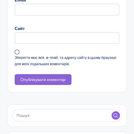
н
о
ї
Сайт
о
с
в
Зберегти моє ім'я, e-mail, та адресу сайту в цьому браузері
іт
для моїх подальших коментарів.
и
"
Р
і
в
н
е