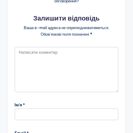
а
обговорення?
н
Залишити відповідь
н
Ваша e-mail адреса не оприлюднюватиметься.
я
Обов’язкові поля позначені
*
т
а
п
о
з
а
ш
Ім'я
*
кі
л
ь
Email
*