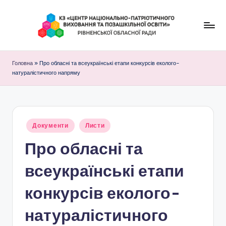
Перейти
до
К
вмісту
З
Головна
»
Про обласні та всеукраїнські етапи конкурсів еколого-
натуралістичного напряму
"
Ц
е
Опубліковано
Документи
н
Листи
у
Про обласні та
т
р
всеукраїнські етапи
н
конкурсів еколого-
а
натуралістичного
ц