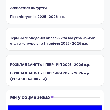
н
Записатися на гуртки
с
Перелік гуртків 2025-2026 н.р.
ь
к
Терміни проведення обласних та всеукраїнських
о
етапів конкурсів на І півріччя 2025-2026 н.р.
ї
о
б
РОЗКЛАД ЗАНЯТЬ IІ ПІВРІЧЧЯ 2025-2026 н.р.
л
РОЗКЛАД ЗАНЯТЬ IІ ПІВРІЧЧЯ 2025-2026 н.р.
а
(ВЕСНЯНІ КАНІКУЛИ)
с
н
Ми у соцмережах
о