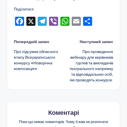
о
Поділитися:
т
F
X
T
Vi
W
E
П
и
a
el
b
h
m
о
ч
c
e
er
a
ai
ді
Навігація
н
Попередній запис
Наступний запис
e
gr
ts
l
л
о
Про підсумки обласного
Про проведення
по
b
a
A
и
етапу Всеукраїнського
вебінару для керівників
г
конкурсу «Новорічна
гуртків та викладачів
o
m
p
т
запису
композиція»
театрального напрямку
о
o
p
и
та відповідальних осіб,
в
які проводять конкурси.
k
с
и
я
х
о
Коментарі
в
Поки що немає коментарів. Чому б вам не розпочати