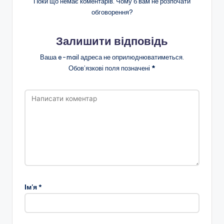
Поки що немає коментарів. Чому б вам не розпочати
н
обговорення?
о
ї
Залишити відповідь
о
Ваша e-mail адреса не оприлюднюватиметься.
Обов’язкові поля позначені
*
с
в
іт
и
"
Р
і
в
Ім'я
*
н
е