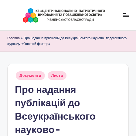
Перейти
до
К
вмісту
З
Головна
»
Про надання публікацій до Всеукраїнського науково-педагогічного
журналу «Освітній фактор»
"
Ц
е
Опубліковано
Документи
н
Листи
у
Про надання
т
р
публікацій до
н
Всеукраїнського
а
науково-
ц