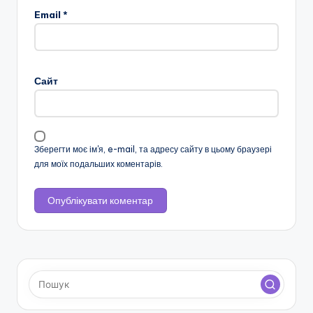
Email
*
н
с
ь
Сайт
к
о
ї
Зберегти моє ім'я, e-mail, та адресу сайту в цьому браузері
о
для моїх подальших коментарів.
б
л
а
с
н
о