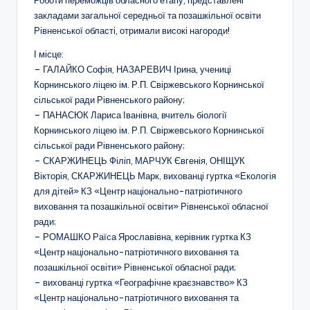
о
закладами загальної середньої та позашкільної освіти
Рівненської області, отримали високі нагороди!
т
І місце:
и
– ГАЛАЙКО Софія, НАЗАРЕВИЧ Ірина, учениці
ч
Корнинського ліцею ім. Р.П. Свіржевського Корнинської
сільської ради Рівненського району;
н
– ПАНАСЮК Лариса Іванівна, вчитель біології
о
Корнинського ліцею ім. Р.П. Свіржевського Корнинської
сільської ради Рівненського району;
г
– СКАРЖИНЕЦЬ Філіп, МАРЧУК Євгенія, ОНІЩУК
о
Вікторія, СКАРЖИНЕЦЬ Марк, вихованці гуртка «Екологія
для дітей» КЗ «Центр національно-патріотичного
в
виховання та позашкільної освіти» Рівненської обласної
и
ради;
– РОМАШКО Раїса Ярославівна, керівник гуртка КЗ
х
«Центр національно-патріотичного виховання та
о
позашкільної освіти» Рівненської обласної ради;
– вихованці гуртка «Географічне краєзнавство» КЗ
в
«Центр національно-патріотичного виховання та