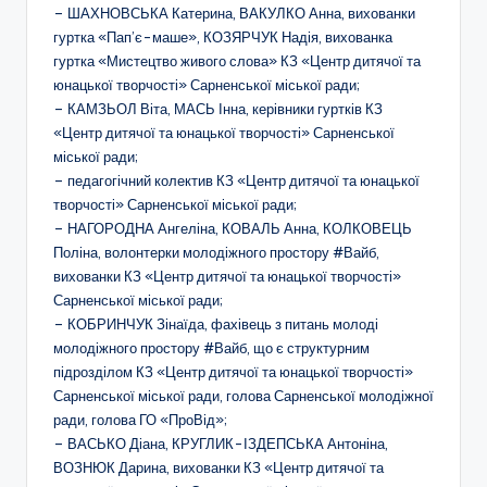
– ШАХНОВСЬКА Катерина, ВАКУЛКО Анна, вихованки
н
гуртка «Пап’є-маше», КОЗЯРЧУК Надія, вихованка
с
гуртка «Мистецтво живого слова» КЗ «Центр дитячої та
юнацької творчості» Сарненської міської ради;
ь
– КАМЗЬОЛ Віта, МАСЬ Інна, керівники гуртків КЗ
к
«Центр дитячої та юнацької творчості» Сарненської
міської ради;
о
– педагогічний колектив КЗ «Центр дитячої та юнацької
ї
творчості» Сарненської міської ради;
– НАГОРОДНА Ангеліна, КОВАЛЬ Анна, КОЛКОВЕЦЬ
о
Поліна, волонтерки молодіжного простору #Вайб,
б
вихованки КЗ «Центр дитячої та юнацької творчості»
Сарненської міської ради;
л
– КОБРИНЧУК Зінаїда, фахівець з питань молоді
а
молодіжного простору #Вайб, що є структурним
підрозділом КЗ «Центр дитячої та юнацької творчості»
с
Сарненської міської ради, голова Сарненської молодіжної
н
ради, голова ГО «ПроВід»;
– ВАСЬКО Діана, КРУГЛИК-ІЗДЕПСЬКА Антоніна,
о
ВОЗНЮК Дарина, вихованки КЗ «Центр дитячої та