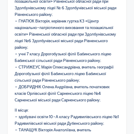
а
позашкільної освіти» Рівненської обласної ради при
Здолбунівському ліцеї № 6 Здолбунівської міської ради
н
Рівненського району;
н
– ГНАТЮК Вікторія, керівник гуртка КЗ «Центр
національно-патріотичного виховання та позашкільної
я
освіти» Рівненської обласної ради при Здолбунівському
т
ліцеї №6 Здолбунівської міської ради Рівненського
району;
а
– учні 7 класу Дорогобузької філії Бабинського ліцею
п
Бабинської сільської ради Рівненського району;
– СТРИЖЕУС Марія Олександрівна, вчитель географії
о
Дорогобузької філії Бабинського ліцею Бабинської
з
сільської ради Рівненського району;
– ДОБРИДНІК Олена Андріївна, вчитель початкових
а
класів Орлівської філії Сарненського ліцею №4
ш
Сарненської міської ради Сарненського району;
кі
ІІ місце:
– здобувачі освіти 10-А класу Радивилівського ліцею №1
л
Радивилівської міської ради Дубенського району;
ь
– ТАНАЩУК Вікторія Анатоліївна, вчитель