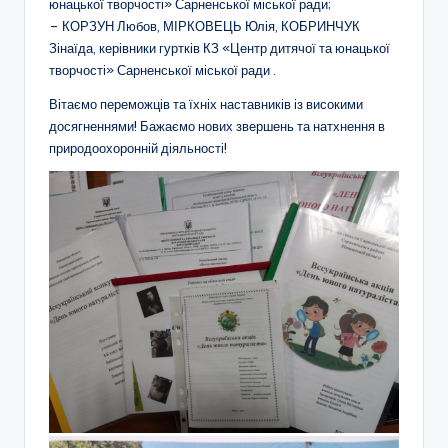
ї
юнацької творчості» Сарненської міської ради;
– КОРЗУН Любов, МІРКОВЕЦЬ Юлія, КОБРИНЧУК
р
Зінаїда, керівники гуртків КЗ «Центр дитячої та юнацької
а
творчості» Сарненської міської ради .
д
Вітаємо переможців та їхніх наставників із високими
досягненнями! Бажаємо нових звершень та натхнення в
и
природоохоронній діяльності!