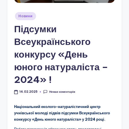
і
о
Опубліковано
Новини
н
у
Підсумки
а
л
Всеукраїнського
ь
конкурсу «День
н
юного натураліста –
о
-
2024» !
п
Немає коментарів
14.02.2025
а
т
Національний еколого-натуралістичний центр
учнівської молоді підвів підсумки Всеукраїнського
р
конкурсу «День юного натураліста» у 2024 році.
і
Роботи переможців обласного етапу, представлені