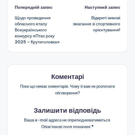
e
gr
ts
l
л
Навігація
Попередній запис
Наступний запис
b
a
A
и
Щодо проведення
Відкриті зимові
o
m
p
т
по
обласного етапу
змагання зі спортивного
o
p
и
Всеукраїнського
орієнтування!
запису
конкурсу «Птах року
k
с
2025 – Крутиголовка»
я
Коментарі
Поки що немає коментарів. Чому б вам не розпочати
обговорення?
Залишити відповідь
Ваша e-mail адреса не оприлюднюватиметься.
Обов’язкові поля позначені
*