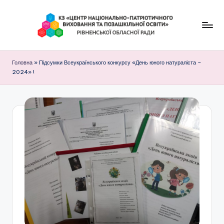
Перейти
до
К
вмісту
З
Головна
»
Підсумки Всеукраїнського конкурсу «День юного натураліста –
2024» !
"
Ц
е
н
т
р
н
а
ц