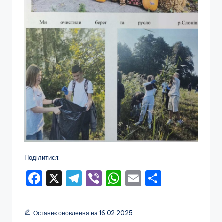
Поділитися:
F
X
T
Vi
W
E
П
a
el
b
h
m
о
c
e
er
a
ai
ді
Останнє оновлення на 16.02.2025