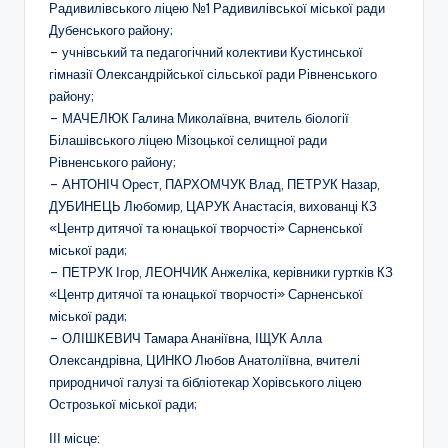
Радивилівського ліцею №1 Радивилівської міської ради
н
Дубенського району;
о
– учнівський та педагогічний колективи Кустинської
гімназії Олександрійської сільської ради Рівненського
ї
району;
о
– МАЧЕЛЮК Галина Миколаївна, вчитель біології
Білашівського ліцею Мізоцької селищної ради
с
Рівненського району;
в
– АНТОНІЧ Орест, ПАРХОМЧУК Влад, ПЕТРУК Назар,
ДУБИНЕЦЬ Любомир, ЦАРУК Анастасія, вихованці КЗ
іт
«Центр дитячої та юнацької творчості» Сарненської
и
міської ради;
– ПЕТРУК Ігор, ЛЕОНЧИК Анжеліка, керівники гуртків КЗ
"
«Центр дитячої та юнацької творчості» Сарненської
Р
міської ради;
– ОЛІШКЕВИЧ Тамара Ананіївна, ІЩУК Алла
і
Олександрівна, ЦИНКО Любов Анатоліївна, вчителі
в
природничої галузі та бібліотекар Хорівського ліцею
Острозької міської ради;
н
е
ІІІ місце: