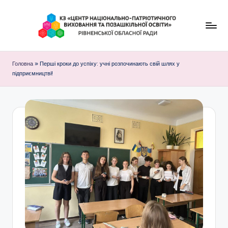
Перейти
до
К
вмісту
З
Головна
»
Перші кроки до успіху: учні розпочинають свій шлях у
підприємництві!
"
Ц
е
н
т
р
н
а
ц