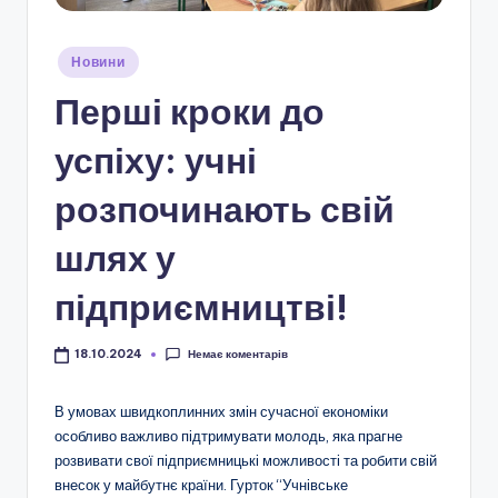
і
о
Опубліковано
Новини
н
у
Перші кроки до
а
л
успіху: учні
ь
розпочинають свій
н
шлях у
о
-
підприємництві!
п
Немає коментарів
18.10.2024
а
т
В умовах швидкоплинних змін сучасної економіки
особливо важливо підтримувати молодь, яка прагне
р
розвивати свої підприємницькі можливості та робити свій
і
внесок у майбутнє країни. Гурток “Учнівське