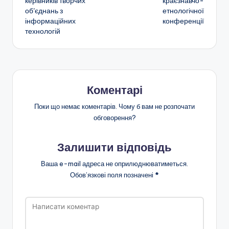
o
p
и
керівників творчих
краєзнавчо-
запису
об’єднань з
етнологічної
k
с
інформаційних
конференції
я
технологій
Коментарі
Поки що немає коментарів. Чому б вам не розпочати
обговорення?
Залишити відповідь
Ваша e-mail адреса не оприлюднюватиметься.
Обов’язкові поля позначені
*