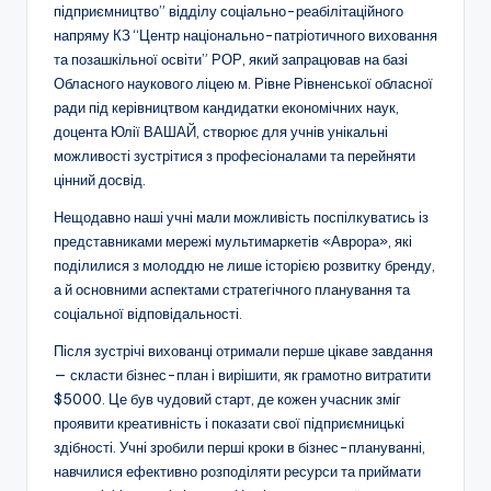
підприємництво” відділу соціально-реабілітаційного
о
напряму КЗ “Центр національно-патріотичного виховання
т
та позашкільної освіти” РОР, який запрацював на базі
Обласного наукового ліцею м. Рівне Рівненської обласної
и
ради під керівництвом кандидатки економічних наук,
ч
доцента Юлії ВАШАЙ, створює для учнів унікальні
можливості зустрітися з професіоналами та перейняти
н
цінний досвід.
о
Нещодавно наші учні мали можливість поспілкуватись із
г
представниками мережі мультимаркетів «Аврора», які
поділилися з молоддю не лише історією розвитку бренду,
о
а й основними аспектами стратегічного планування та
в
соціальної відповідальності.
и
Після зустрічі вихованці отримали перше цікаве завдання
— скласти бізнес-план і вирішити, як грамотно витратити
х
$5000. Це був чудовий старт, де кожен учасник зміг
о
проявити креативність і показати свої підприємницькі
здібності. Учні зробили перші кроки в бізнес-плануванні,
в
навчилися ефективно розподіляти ресурси та приймати