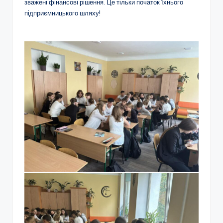
а
зважені фінансові рішення. Це тільки початок їхнього
підприємницького шляху!
н
н
я
т
а
п
о
з
а
ш
кі
л
ь