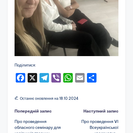
Поділитися:
F
X
T
Vi
W
E
П
a
el
b
h
m
о
c
e
er
a
ai
ді
Останнє оновлення на 18.10.2024
e
gr
ts
l
л
Навігація
Попередній запис
Наступний запис
b
a
A
и
Про проведення
Про проведення VІ
o
m
p
т
по
обласного семінару для
Всеукраїнської