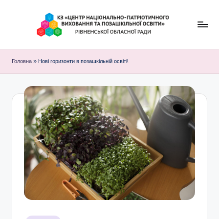
Перейти
до
К
вмісту
З
Головна
»
Нові горизонти в позашкільній освіті!
"
Ц
е
н
т
р
н
а
ц