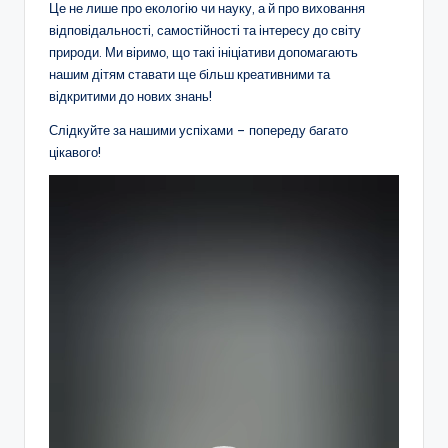
Це не лише про екологію чи науку, а й про виховання
о
відповідальності, самостійності та інтересу до світу
т
природи. Ми віримо, що такі ініціативи допомагають
нашим дітям ставати ще більш креативними та
и
відкритими до нових знань!
ч
Слідкуйте за нашими успіхами – попереду багато
н
цікавого!
о
В
і
г
д
о
е
о
в
п
и
р
о
х
г
о
р
а
в
в