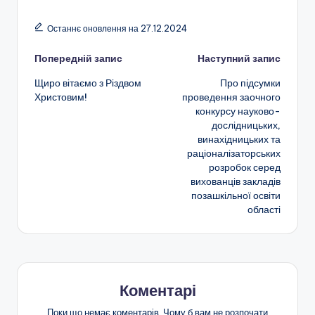
a
el
b
h
m
о
н
c
e
er
a
ai
ді
Останнє оновлення на 27.12.2024
о
e
gr
ts
l
л
ї
Навігація
Попередній запис
Наступний запис
b
a
A
и
о
Щиро вітаємо з Різдвом
Про підсумки
o
m
p
т
по
Христовим!
проведення заочного
с
o
p
и
конкурсу науково-
запису
в
дослідницьких,
k
с
винахідницьких та
іт
я
раціоналізаторських
розробок серед
и
вихованців закладів
"
позашкільної освіти
області
Р
і
в
н
Коментарі
е
Поки що немає коментарів. Чому б вам не розпочати