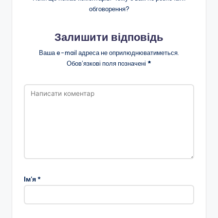
обговорення?
н
с
Залишити відповідь
ь
Ваша e-mail адреса не оприлюднюватиметься.
к
Обов’язкові поля позначені
*
о
ї
о
б
л
а
с
Ім'я
*
н
о