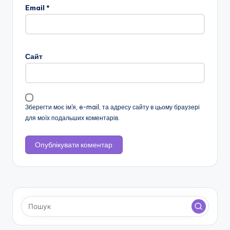
ї
Email
*
р
а
д
Сайт
и
Зберегти моє ім'я, e-mail, та адресу сайту в цьому браузері
для моїх подальших коментарів.