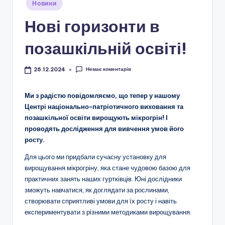
і
Опубліковано
Новини
у
о
Нові горизонти в
н
позашкільній освіті!
а
л
Немає коментарів
26.12.2024
ь
Ми з радістю повідомляємо, що тепер у нашому
н
Центрі національно-патріотичного виховання та
о
позашкільної освіти вирощують мікрогрін! І
проводять дослідження для вивчення умов його
-
росту.
п
Для цього ми придбали сучасну установку для
а
вирощування мікрогріну, яка стане чудовою базою для
практичних занять наших гуртківців. Юні дослідники
т
зможуть навчатися, як доглядати за рослинами,
р
створювати сприятливі умови для їх росту і навіть
експериментувати з різними методиками вирощування.
і