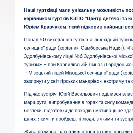
а
Наші гуртківці мали унікальну можливість по
ц
керівником гуртків КЗПО “Центр дитячої та ю
і
Юрієм Кравчуком, який підкорив найвищі вер
о
Понад 50 вихованців гуртків «Пішохідний туризм
селищної ради (керівник: Самборська Надія), «
н
Здолбунівському ліцеї №6 Здолбунівської міської
а
туризм» – при Карпилівській гімназії Городоцько
– Мізоцький ліцей Мізоцької селищної ради (кер
л
зазирнути у світ гірських мандрівок, екстриму та
ь
Під час зустрічі Юрій Васильович поділився вла
н
маршрути, випробування в горах та силу командн
безпеки, підготовки до походів і мотивації не з
о
шлях, яким ти пройдеш, ті люди, з якими ти зустр
-
Жива розмова, захопливі історії та щирі поради н