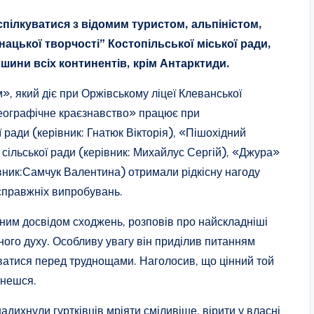
спілкуватися з відомим туристом, альпіністом,
нацької творчості” Костопільської міської ради,
шини всіх континентів, крім Антарктиди.
», який діє при Оржівському ліцеї Клеванської
Географічне краєзнавство» працює при
 ради (керівник: Гнатюк Вікторія), «Пішохідний
ї сільської ради (керівник: Михайлус Сергій), «Джура»
івник:Самчук Валентина) отримали рідкісну нагоду
 справжніх випробувань.
сним досвідом сходжень, розповів про найскладніші
ого духу. Особливу увагу він приділив питанням
даватися перед труднощами. Наголосив, що цінний той
інешся.
адихнули гуртківців мріяти сміливіше, вірити у власні