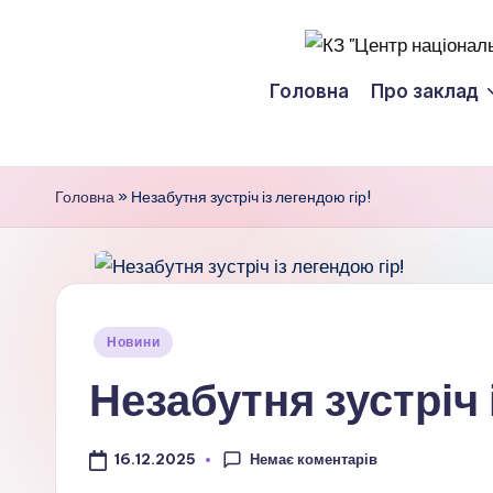
Перейти
К
до
Головна
Про заклад
вмісту
З
"
Головна
»
Незабутня зустріч із легендою гір!
Ц
е
н
Опубліковано
Новини
т
у
Незабутня зустріч 
р
н
Немає коментарів
16.12.2025