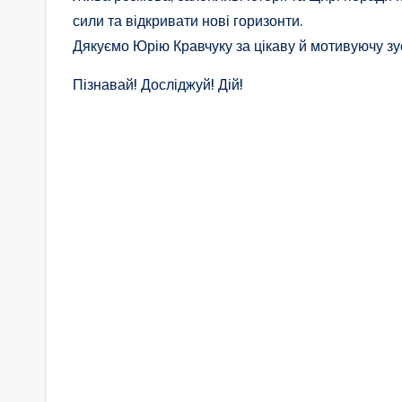
п
сили та відкривати нові горизонти.
Дякуємо Юрію Кравчуку за цікаву й мотивуючу зус
а
Пізнавай! Досліджуй! Дій!
т
р
і
о
т
и
ч
н
о