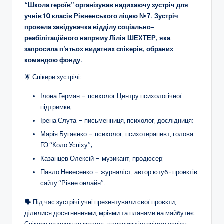
“Школа героїв” організував надихаючу зустріч для
о
учнів 10 класів Рівненського ліцею №7. Зустріч
т
провела завідувачка відділу соціально-
реабілітаційного напряму Лілія ШЕХТЕР, яка
и
запросила п’ятьох видатних спікерів, обраних
ч
командою фонду.
н
🌟 Спікери зустрічі:
о
Ілона Герман – психолог Центру психологічної
г
підтримки;
Ірена Слута – письменниця, психолог, дослідниця;
о
Марія Бугаєнко – психолог, психотерапевт, голова
в
ГО “Коло Успіху”;
и
Казанцев Олексій – музикант, продюсер;
х
Павло Невесенко – журналіст, автор ютуб-проектів
сайту “Рівне онлайн”.
о
🗣️ Під час зустрічі учні презентували свої проєкти,
в
ділилися досягненнями, мріями та планами на майбутнє.