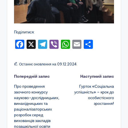
Поділитися:
F
X
T
Vi
W
E
П
a
el
b
h
m
о
c
e
er
a
ai
ді
Останнє оновлення на 09.12.2024
e
gr
ts
l
л
Навігація
Попередній запис
Наступний запис
b
a
A
и
Про проведення
Гурток «Соціальна
o
m
p
т
по
заочного конкурсу
успішність» – крок до
o
p
и
науково-дослідницьких,
особистісного
запису
винахідницьких та
зростання!
k
с
раціоналізаторських
я
розробок серед
вихованців закладів
позашкільної освіти