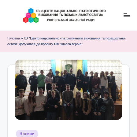
Перейти
до
К
вмісту
З
Головна
»
КЗ “Центр національно-патріотичного виховання та позашкільної
освіти” долучився до проекту БФ “Школа героїв”
"
Ц
е
н
т
р
н
а
ц
Опубліковано
Новини