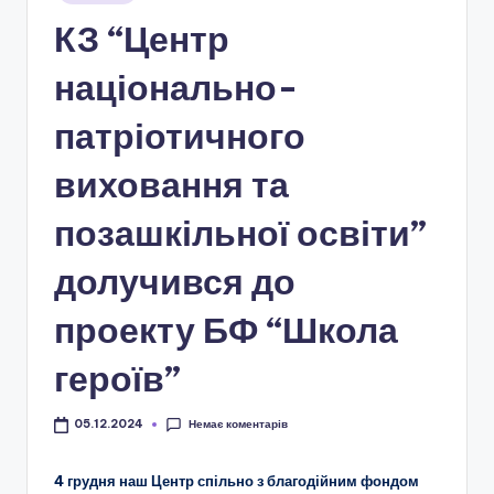
і
у
КЗ “Центр
о
н
національно-
а
патріотичного
л
виховання та
ь
н
позашкільної освіти”
о
долучився до
-
проекту БФ “Школа
п
а
героїв”
т
Немає коментарів
05.12.2024
р
і
4 грудня наш Центр спільно з благодійним фондом