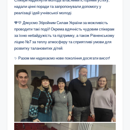
а
Спікери надихнули молодь власними історіями успіху,
надали цінні поради та запропонували допомогу у
н
реалізації ідей учнівської молоді.
н
💙💛 Дякуємо Збройним Силам України за можливість
я
проводити такі події! Окрема вдячність чудовим спікерам
за їхню небайдужість та підтримку, а також Рівненському
т
ліцею №7 за теплу атмосферу та сприятливі умови для
а
розвитку талановитих дітей.
п
✨ Разом ми надихаємо нове покоління досягати висот!
о
з
а
ш
кі
л
ь