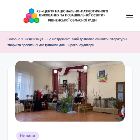
Перейти
до
К
вмісту
З
Головна
»
Інсценізація – це інструмент, який дозволяє оживити літературні
твори та зробити їх доступними для широкої аудиторії.
"
Ц
е
н
т
р
н
а
ц
Опубліковано
Новини