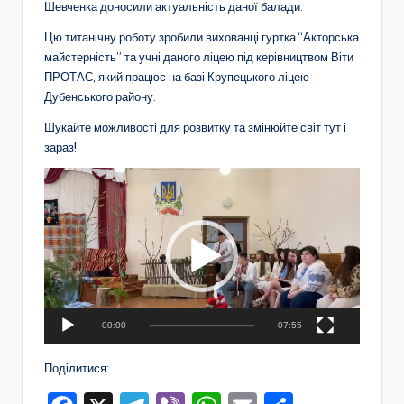
Шевченка доносили актуальність даної балади.
о
Цю титанічну роботу зробили вихованці гуртка “Акторська
т
майстерність” та учні даного ліцею під керівництвом Віти
и
ПРОТАС, який працює на базі Крупецького ліцею
Дубенського району.
ч
Шукайте можливості для розвитку та змінюйте світ тут і
н
зараз!
о
В
г
і
д
о
е
в
о
п
и
р
х
о
00:00
07:55
г
о
р
Поділитися:
в
а
в