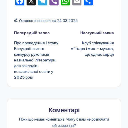
F
X
T
Vi
W
E
П
а
а
a
el
b
h
m
о
н
ч
c
e
er
a
ai
ді
н
Останнє оновлення на 24.03.2025
e
gr
ts
l
л
я
Навігація
Попередній запис
Наступний запис
b
a
A
и
т
Про проведення І етапу
Клуб спілкування
o
m
p
т
по
а
Всеукраїнського
«Гітара і ми» – музика,
o
p
и
конкурсу рукописів
що єднає серця
запису
п
навчальної літератури
k
с
о
для закладів
я
позашкільної освіти у
з
2025 році
а
ш
кі
Коментарі
л
Поки що немає коментарів. Чому б вам не розпочати
ь
обговорення?