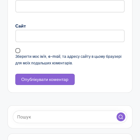
н
с
Сайт
ь
к
о
Зберегти моє ім'я, e-mail, та адресу сайту в цьому браузері
ї
для моїх подальших коментарів.
о
б
л
а
с
н
о