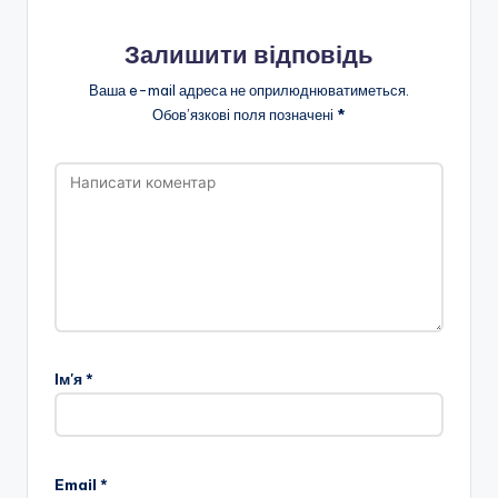
н
о
Залишити відповідь
ї
Ваша e-mail адреса не оприлюднюватиметься.
Обов’язкові поля позначені
*
о
с
в
іт
и
"
Р
і
Ім'я
*
в
н
Email
*
е