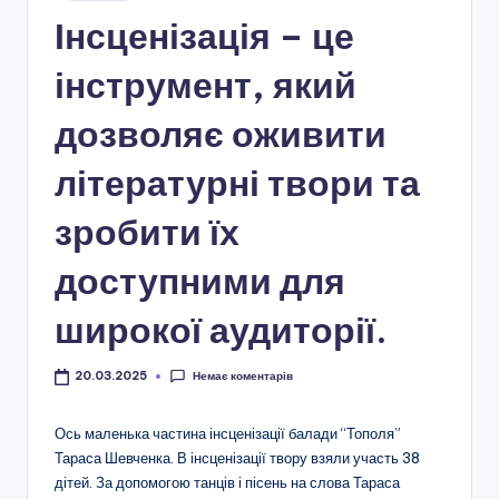
і
у
Інсценізація – це
о
інструмент, який
н
а
дозволяє оживити
л
літературні твори та
ь
зробити їх
н
о
доступними для
-
широкої аудиторії.
п
а
Немає коментарів
20.03.2025
т
Ось маленька частина інсценізації балади “Тополя”
р
Тараса Шевченка. В інсценізації твору взяли участь 38
і
дітей. За допомогою танців і пісень на слова Тараса