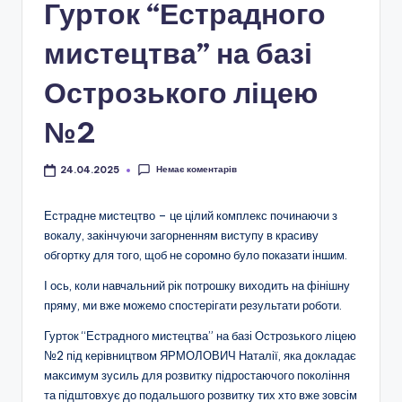
і
Гурток “Естрадного
о
мистецтва” на базі
н
Острозького ліцею
а
л
№2
ь
Немає коментарів
24.04.2025
н
о
Естрадне мистецтво – це цілий комплекс починаючи з
вокалу, закінчуючи загорненням виступу в красиву
-
обгортку для того, щоб не соромно було показати іншим.
п
І ось, коли навчальний рік потрошку виходить на фінішну
а
пряму, ми вже можемо спостерігати результати роботи.
т
Гурток “Естрадного мистецтва” на базі Острозького ліцею
р
№2 під керівництвом ЯРМОЛОВИЧ Наталії, яка докладає
максимум зусиль для розвитку підростаючого покоління
і
та підштовхує до подальшого розвитку тих хто вже зовсім