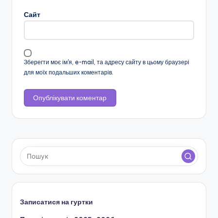
н
Сайт
с
ь
к
Зберегти моє ім'я, e-mail, та адресу сайту в цьому браузері
для моїх подальших коментарів.
о
ї
о
б
л
а
с
н
Записатися на гуртки
о