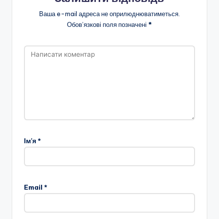
н
Ваша e-mail адреса не оприлюднюватиметься.
о
Обов’язкові поля позначені
*
ї
о
с
в
іт
и
"
Ім'я
*
Р
і
в
Email
*
н
е