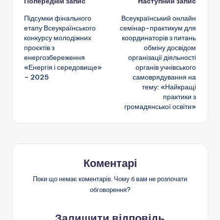
а
Навігація
Попередній запис
Наступний запис
b
a
A
и
н
Підсумки фінального
Всеукраїнський онлайн
o
m
p
т
по
етапу Всеукраїнського
семінар-практикум для
н
o
p
и
конкурсу молодіжних
координаторів з питань
запису
я
проєктів з
обміну досвідом
k
с
енергозбереження
організації діяльності
т
я
«Енергія і середовище»
органів учнівського
– 2025
самоврядування на
а
тему: «Найкращі
п
практики з
громадянської освіти»
о
з
а
ш
Коментарі
кі
Поки що немає коментарів. Чому б вам не розпочати
обговорення?
л
ь
Залишити відповідь