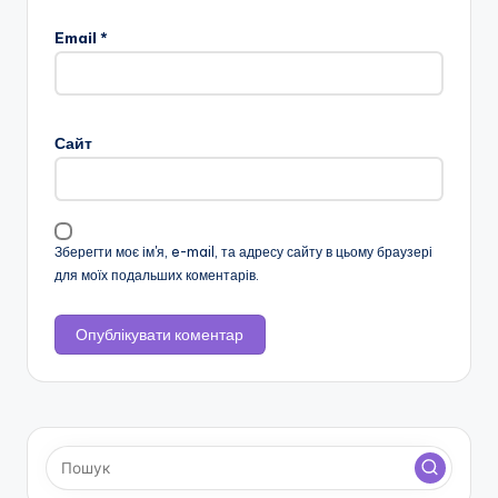
н
Email
*
с
ь
к
Сайт
о
ї
о
Зберегти моє ім'я, e-mail, та адресу сайту в цьому браузері
для моїх подальших коментарів.
б
л
а
с
н
о