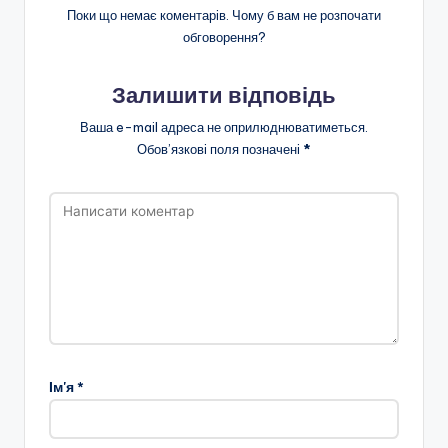
н
Поки що немає коментарів. Чому б вам не розпочати
обговорення?
о
ї
Залишити відповідь
о
Ваша e-mail адреса не оприлюднюватиметься.
с
Обов’язкові поля позначені
*
в
іт
и
"
Р
і
в
Ім'я
*
н
е