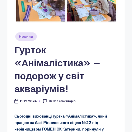
і
о
н
а
Опубліковано
Новини
л
у
Гурток
ь
н
«Анімалістика» —
о
подорож у світ
-
акваріумів!
п
а
Немає коментарів
11.12.2024
т
Сьогодні вихованці гуртка «Анімалістика», який
р
працює на базі Рівненського ліцею №22 під
і
керівництвом ГОМЕНЮК Катерини, поринули у