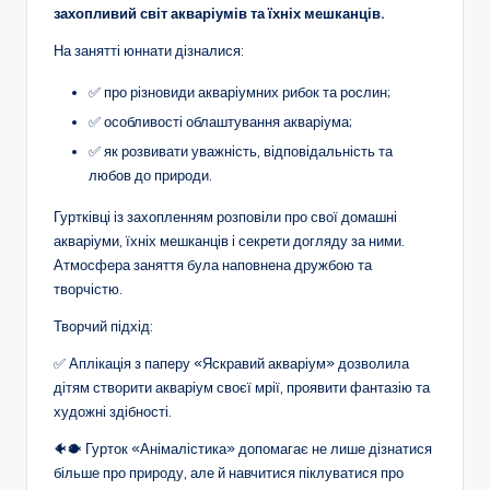
захопливий світ акваріумів та їхніх мешканців.
о
т
На занятті юннати дізналися:
и
✅ про різновиди акваріумних рибок та рослин;
✅ особливості облаштування акваріума;
ч
✅ як розвивати уважність, відповідальність та
н
любов до природи.
о
Гуртківці із захопленням розповіли про свої домашні
г
акваріуми, їхніх мешканців і секрети догляду за ними.
Атмосфера заняття була наповнена дружбою та
о
творчістю.
в
Творчий підхід:
и
✅ Аплікація з паперу «Яскравий акваріум» дозволила
х
дітям створити акваріум своєї мрії, проявити фантазію та
о
художні здібності.
в
🐠🐡 Гурток «Анімалістика» допомагає не лише дізнатися
більше про природу, але й навчитися піклуватися про