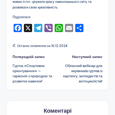
а
живих істот, цінувати красу навколишнього світу та
н
розвивати свою креативність.
н
Поділитися:
я
F
X
T
Vi
W
E
П
т
a
el
b
h
m
о
а
c
e
er
a
ai
ді
Останнє оновлення на 16.12.2024
п
e
gr
ts
l
л
Навігація
Попередній запис
Наступний запис
о
b
a
A
и
Гурток «Спортивне
Обласний вебінар для
o
m
p
т
по
з
орієнтування» —
керівників гуртків із
o
p
и
а
гармонія з природою та
картингу, мопедистів та
запису
розвиток навичок!
мотоциклістів!
k
с
ш
я
кі
л
ь
Коментарі