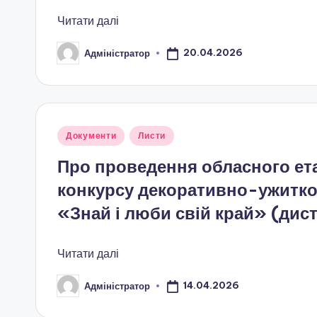
п
Читати далі
а
20.04.2026
Адміністратор
Опубліковано
т
р
і
Опубліковано
Документи
Листи
у
о
Про проведення обласного ета
конкурсу декоративно-ужитко
т
«Знай і люби свій край» (дис
и
ч
Читати далі
н
14.04.2026
Адміністратор
Опубліковано
о