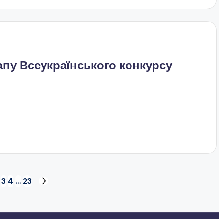
пу Всеукраїнського конкурсу
3
4
…
23
ЕДНЯ
НАСТУПНА
КА
СТОРІНКА