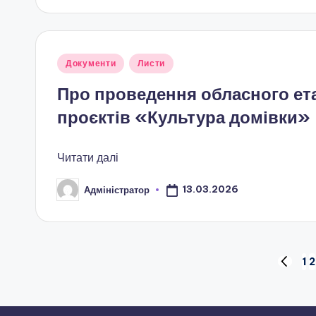
б
л
а
Опубліковано
Документи
Листи
у
с
Про проведення обласного ета
проєктів «Культура домівки»
н
о
Читати далі
ї
13.03.2026
Адміністратор
Опубліковано
р
а
Пагінація
1
2
д
ПОПЕР
СТОРІН
записів
и