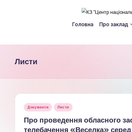
Перейти
К
до
Головна
Про заклад
вмісту
З
"
Ц
Листи
е
н
т
Опубліковано
р
Документи
Листи
у
Про проведення обласного зао
н
телебачення «Веселка» серед 