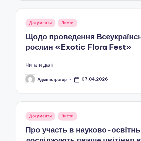
г
о
Опубліковано
Документи
Листи
у
в
Щодо проведення Всеукраїнс
рослин «Exotic Flora Fest»
и
х
Читати далі
о
07.04.2026
Адміністратор
Опубліковано
в
а
н
Опубліковано
Документи
Листи
у
н
Про участь в науково-освітньо
досліджують явище цвітіння в