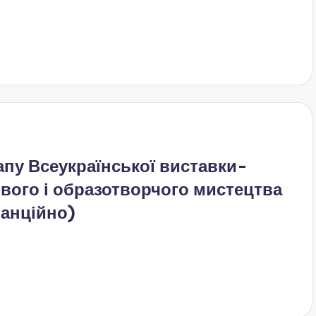
пу Всеукраїнської виставки-
вого і образотворчого мистецтва
танційно)