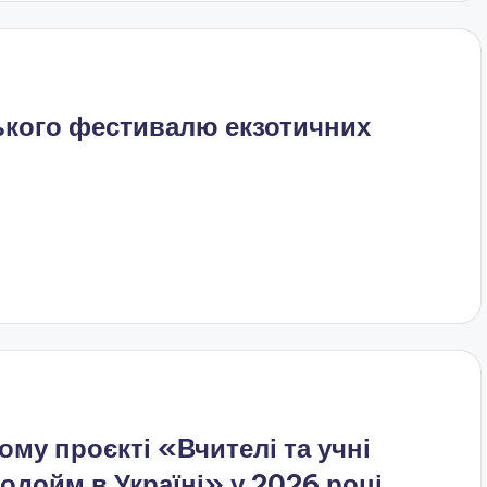
ького фестивалю екзотичних
му проєкті «Вчителі та учні
одойм в Україні» у 2026 році