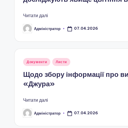
я
т
Читати далі
а
07.04.2026
Адміністратор
Опубліковано
п
о
з
Опубліковано
Документи
Листи
у
а
Щодо збору інформації про ви
«Джура»
ш
кі
Читати далі
л
07.04.2026
Адміністратор
Опубліковано
ь