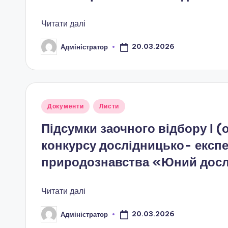
в
Читати далі
н
20.03.2026
Адміністратор
Опубліковано
е
н
с
Опубліковано
Документи
Листи
у
ь
Підсумки заочного відбору І (
к
конкурсу дослідницько- експе
природознавства «Юний дослі
о
ї
Читати далі
о
20.03.2026
Адміністратор
Опубліковано