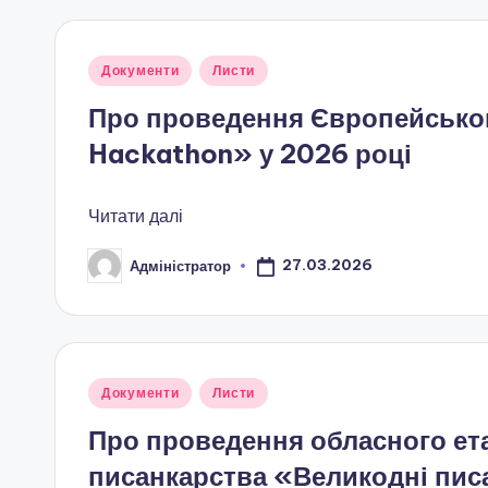
н
о
Опубліковано
Документи
Листи
у
ї
Про проведення Європейськог
Hackathon» у 2026 році
о
с
Читати далі
в
27.03.2026
Адміністратор
Опубліковано
іт
и
"
Опубліковано
Документи
Листи
у
Р
Про проведення обласного ета
писанкарства «Великодні пис
і