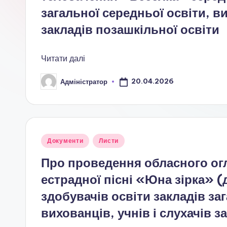
а
загальної середньої освіти, ви
ц
закладів позашкільної освіти
і
Читати далі
о
20.04.2026
Адміністратор
н
Опубліковано
а
л
Опубліковано
Документи
Листи
ь
у
Про проведення обласного ог
н
естрадної пісні «Юна зірка» 
о
здобувачів освіти закладів за
вихованців, учнів і слухачів з
-