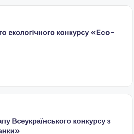
о екологічного конкурсу «Eco-
пу Всеукраїнського конкурсу з
анки»