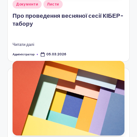
Опубліковано
Документи
Листи
у
Про проведення весняної сесії КІБЕР-
табору
Читати далі
Адміністратор
05.03.2026
Опубліковано