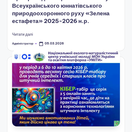
ї
Всеукраїнського юннатівського
р
природоохоронного руху «Зелена
естафета» 2025-2026 н.р.
а
д
Читати далі
и
Адміністратор
05.03.2026
Опубліковано