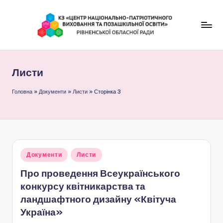
Перейти
до
К
вмісту
З
Листи
"
Ц
Головна
»
Документи
»
Листи
»
Сторінка 3
е
н
т
Опубліковано
Документи
Листи
р
у
Про проведення Всеукраїнського
н
конкурсу квітникарства та
а
ландшафтного дизайну «Квітуча
ц
Україна»