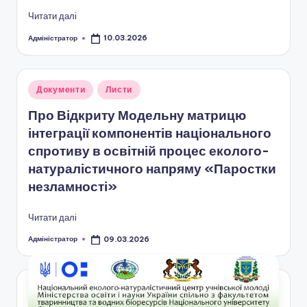
і
Читати далі
о
Адміністратор
10.03.2026
Опубліковано
н
а
Опубліковано
Документи
Листи
л
у
ь
Про Відкриту Модельну матрицю
інтеграції компонентів національного
н
спротиву в освітній процес еколого-
о
натуралістичного напряму «Паростки
-
незламності»
п
Читати далі
а
Адміністратор
09.03.2026
Опубліковано
т
р
і