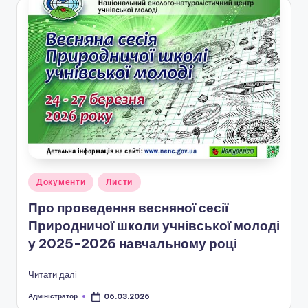
н
о
ї
о
с
в
іт
и
Опубліковано
Документи
Листи
"
у
Про проведення весняної сесії
Р
Природничої школи учнівської молоді
і
у 2025-2026 навчальному році
в
Читати далі
н
Адміністратор
06.03.2026
е
Опубліковано