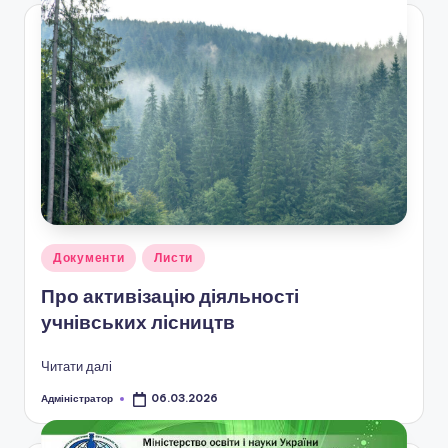
а
н
н
я
т
а
п
о
Опубліковано
з
Документи
Листи
у
а
Про активізацію діяльності
учнівських лісництв
ш
кі
Читати далі
л
Адміністратор
06.03.2026
Опубліковано
ь