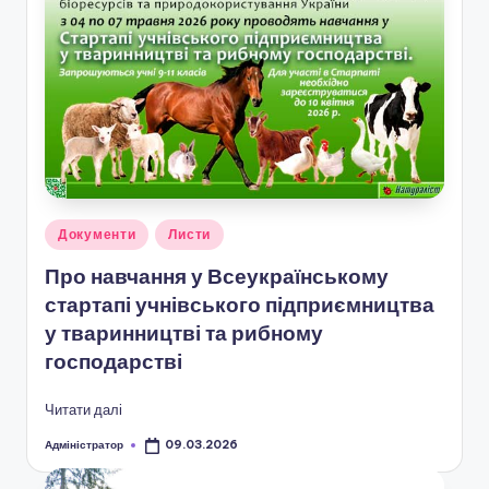
о
т
и
ч
н
о
г
Опубліковано
Документи
Листи
у
о
Про навчання у Всеукраїнському
стартапі учнівського підприємництва
в
у тваринництві та рибному
и
господарстві
х
Читати далі
о
Адміністратор
в
09.03.2026
Опубліковано