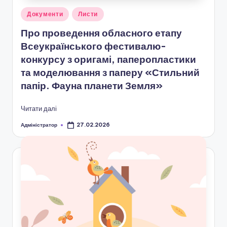
Опубліковано
Документи
Листи
у
Про проведення обласного етапу
Всеукраїнського фестивалю-
конкурсу з оригамі, паперопластики
та моделювання з паперу «Стильний
папір. Фауна планети Земля»
Читати далі
Адміністратор
27.02.2026
Опубліковано