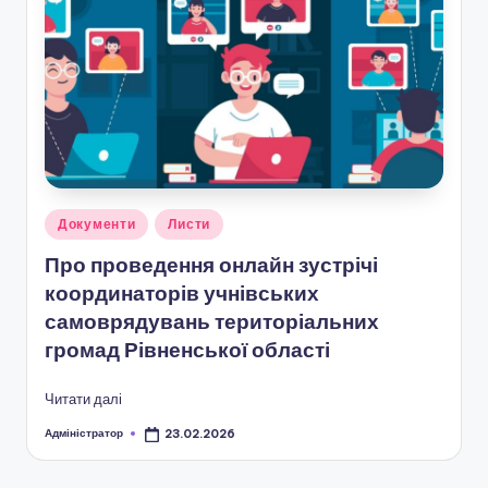
Опубліковано
Документи
Листи
у
Про проведення онлайн зустрічі
координаторів учнівських
самоврядувань територіальних
громад Рівненської області
Читати далі
Адміністратор
23.02.2026
Опубліковано