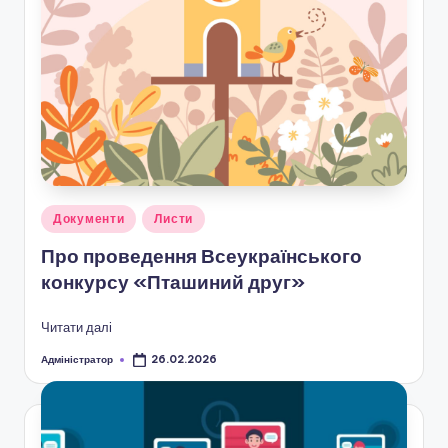
Опубліковано
Документи
Листи
у
Про проведення Всеукраїнського
конкурсу «Пташиний друг»
Читати далі
Адміністратор
26.02.2026
Опубліковано