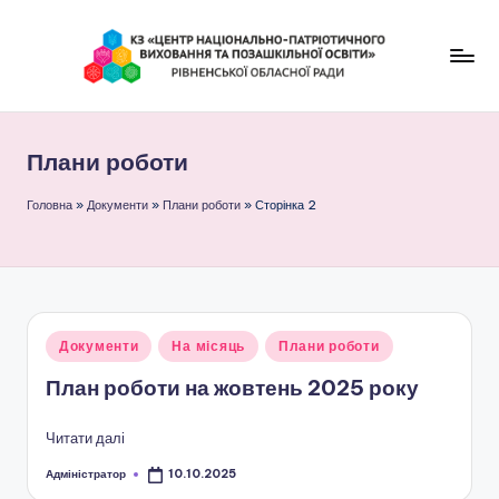
Перейти
до
К
вмісту
З
Плани роботи
"
Ц
Головна
»
Документи
»
Плани роботи
»
Сторінка 2
е
н
т
Опубліковано
Документи
На місяць
Плани роботи
р
у
План роботи на жовтень 2025 року
н
а
Читати далі
ц
Адміністратор
10.10.2025
Опубліковано