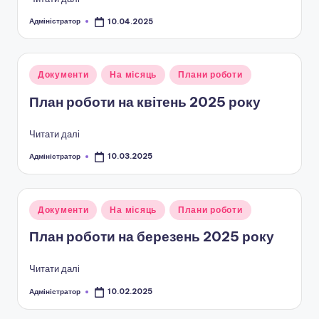
а
н
Адміністратор
10.04.2025
Опубліковано
н
я
Опубліковано
Документи
На місяць
Плани роботи
у
т
План роботи на квітень 2025 року
а
Читати далі
п
Адміністратор
10.03.2025
о
Опубліковано
з
а
Опубліковано
Документи
На місяць
Плани роботи
у
ш
План роботи на березень 2025 року
кі
Читати далі
л
Адміністратор
10.02.2025
Опубліковано
ь