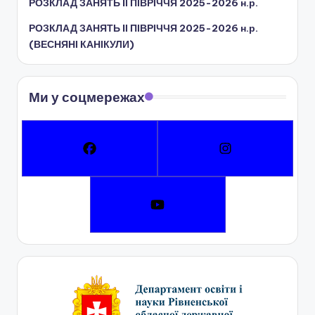
ї
РОЗКЛАД ЗАНЯТЬ IІ ПІВРІЧЧЯ 2025-2026 н.р.
р
РОЗКЛАД ЗАНЯТЬ IІ ПІВРІЧЧЯ 2025-2026 н.р.
(ВЕСНЯНІ КАНІКУЛИ)
а
д
Ми у соцмережах
и