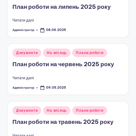
у
о
План роботи на липень 2025 року
т
Читати далі
и
Адміністратор
08.06.2025
Опубліковано
ч
н
Опубліковано
Документи
На місяць
Плани роботи
о
у
План роботи на червень 2025 року
г
о
Читати далі
в
Адміністратор
09.05.2025
Опубліковано
и
х
Опубліковано
Документи
На місяць
Плани роботи
о
у
План роботи на травень 2025 року
в
Читати далі