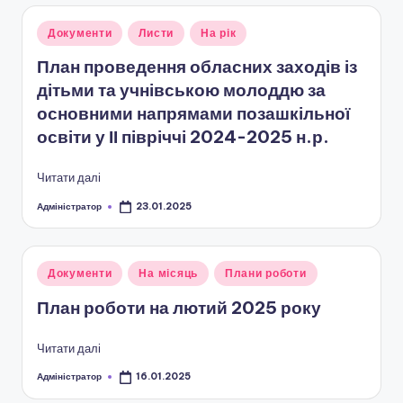
н
Опубліковано
Документи
Листи
На рік
о
у
План проведення обласних заходів із
ї
дітьми та учнівською молоддю за
о
основними напрямами позашкільної
с
освіти у ІІ півріччі 2024-2025 н.р.
в
Читати далі
іт
Адміністратор
23.01.2025
Опубліковано
и
"
Опубліковано
Документи
На місяць
Плани роботи
Р
у
План роботи на лютий 2025 року
і
в
Читати далі
н
Адміністратор
16.01.2025
Опубліковано
е