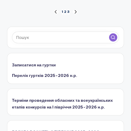
н
Пагінація
1
2
3
ПОПЕРЕДНЯ
НАСТУПНА
с
СТОРІНКА
СТОРІНКА
записів
ь
к
о
ї
о
Записатися на гуртки
б
Перелік гуртків 2025-2026 н.р.
л
а
Терміни проведення обласних та всеукраїнських
с
етапів конкурсів на І півріччя 2025-2026 н.р.
н
о