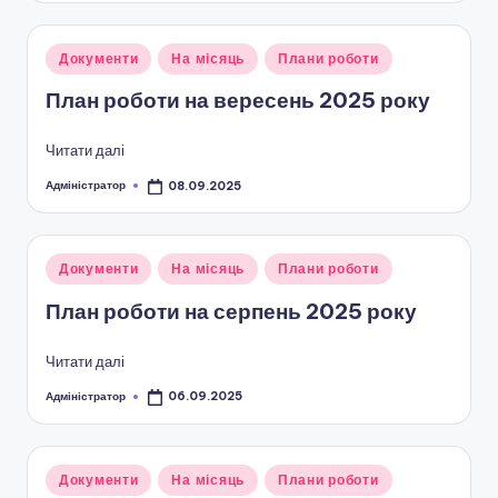
і
о
Опубліковано
Документи
На місяць
Плани роботи
н
у
План роботи на вересень 2025 року
а
л
Читати далі
ь
Адміністратор
08.09.2025
Опубліковано
н
о
Опубліковано
Документи
На місяць
Плани роботи
у
-
План роботи на серпень 2025 року
п
Читати далі
а
Адміністратор
06.09.2025
т
Опубліковано
р
і
Опубліковано
Документи
На місяць
Плани роботи