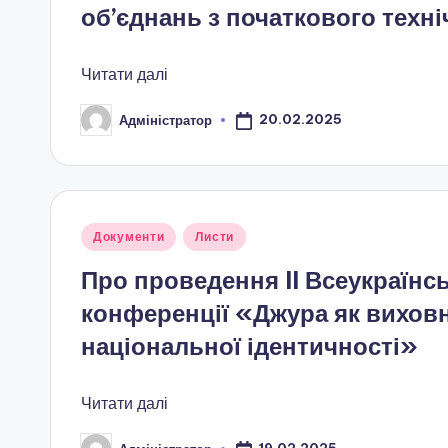
об’єднань з початкового тех
г
о
Читати далі
в
20.02.2025
Адміністратор
Опубліковано
и
х
Опубліковано
о
Документи
Листи
у
Про проведення II Всеукраїнс
в
конференції «Джура як вихов
а
національної ідентичності»
н
Читати далі
н