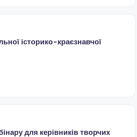
альної історико-краєзнавчої
інару для керівників творчих