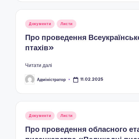
в
н
Опубліковано
Документи
Листи
у
е
Про проведення Всеукраїнсько
птахів»
н
с
Читати далі
ь
11.02.2025
Адміністратор
Опубліковано
к
о
ї
Опубліковано
Документи
Листи
у
о
Про проведення обласного ета