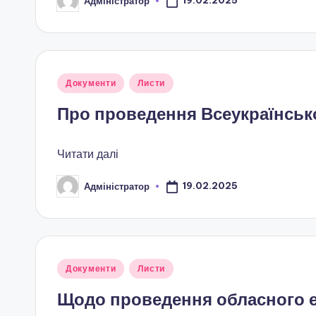
я
19.02.2025
Адміністратор
Опубліковано
т
а
Опубліковано
Документи
Листи
п
у
Про проведення Всеукраїнськ
о
з
Читати далі
а
19.02.2025
Адміністратор
Опубліковано
ш
кі
л
Опубліковано
Документи
Листи
у
ь
Щодо проведення обласного е