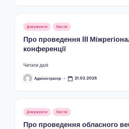
п
а
Опубліковано
Документи
Листи
т
у
Про проведення III Міжрегіон
р
конференції
і
о
Читати далі
т
21.02.2025
Адміністратор
Опубліковано
и
ч
Опубліковано
н
Документи
Листи
у
Про проведення обласного веб
о