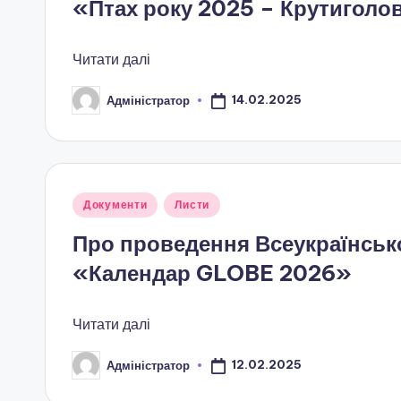
«Птах року 2025 – Крутиголо
н
о
Читати далі
ї
14.02.2025
Адміністратор
Опубліковано
о
с
в
Опубліковано
Документи
Листи
у
іт
Про проведення Всеукраїнськ
«Календар GLOBE 2026»
и
"
Читати далі
Р
12.02.2025
Адміністратор
Опубліковано
і