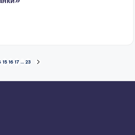
анки»
4
15
16
17
…
23
НАСТУПНА
СТОРІНКА