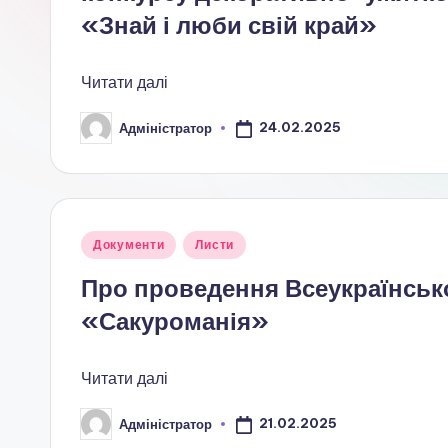
а
«Знай і люби свій край»
ц
Читати далі
і
о
24.02.2025
Адміністратор
Опубліковано
н
а
Опубліковано
Документи
Листи
л
у
Про проведення Всеукраїнсько
ь
«Сакуроманія»
н
о
Читати далі
-
21.02.2025
Адміністратор
Опубліковано