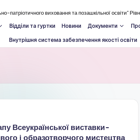
Відділи та гуртки
Новини
Документи
Пр
Внутрішня система забезпечення якості освіти
пу Всеукраїнської виставки-
вого і образотворчого мистецтва