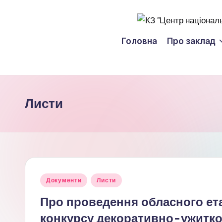
Перейти
К
до
Головна
Про заклад
вмісту
З
"
Ц
Листи
е
н
т
Опубліковано
р
Документи
Листи
у
Про проведення обласного ета
н
конкурсу декоративно-ужитко